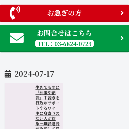
お急ぎの方
お問合せはこちら
TEL：03-6824-0723
2024-07-17
生きてる間に
『葬儀や納
骨』手続きを
行政がサポー
トするワケ
主に身寄りの
ない人が対
象…無縁遺骨
が急増して費