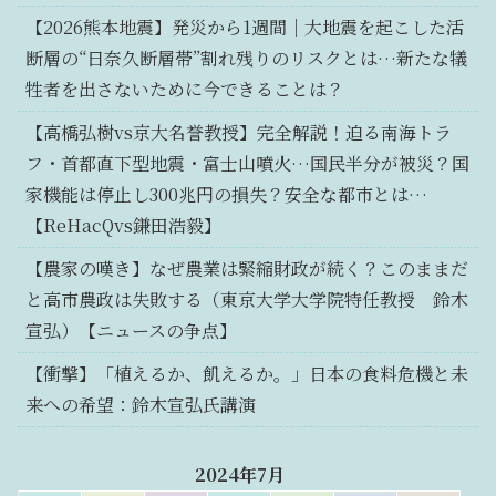
【2026熊本地震】発災から1週間｜大地震を起こした活
断層の“日奈久断層帯”割れ残りのリスクとは…新たな犠
牲者を出さないために今できることは？
【高橋弘樹vs京大名誉教授】完全解説！迫る南海トラ
フ・首都直下型地震・富士山噴火…国民半分が被災？国
家機能は停止し300兆円の損失？安全な都市とは…
【ReHacQvs鎌田浩毅】
【農家の嘆き】なぜ農業は緊縮財政が続く？このままだ
と高市農政は失敗する（東京大学大学院特任教授 鈴木
宣弘）【ニュースの争点】
【衝撃】「植えるか、飢えるか。」日本の食料危機と未
来への希望：鈴木宣弘氏講演
2024年7月