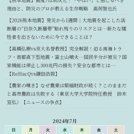
【熊本地震】震度7は別次元！「やばい」と感じるべき
理由と、防災のプロが教える生存戦略 高荷智也氏
【2026熊本地震】発災から1週間｜大地震を起こした活
断層の“日奈久断層帯”割れ残りのリスクとは…新たな犠
牲者を出さないために今できることは？
【高橋弘樹vs京大名誉教授】完全解説！迫る南海トラ
フ・首都直下型地震・富士山噴火…国民半分が被災？国
家機能は停止し300兆円の損失？安全な都市とは…
【ReHacQvs鎌田浩毅】
【農家の嘆き】なぜ農業は緊縮財政が続く？このままだ
と高市農政は失敗する（東京大学大学院特任教授 鈴木
宣弘）【ニュースの争点】
2024年7月
日
月
火
水
木
金
土