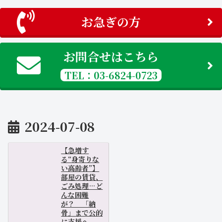
お急ぎの方
お問合せはこちら
TEL：03-6824-0723
2024-07-08
【急増す
る“身寄りな
い高齢者”】
部屋の賃貸、
ごみ処理…ど
んな困難
が？ 「納
骨」まで公的
に支援へ