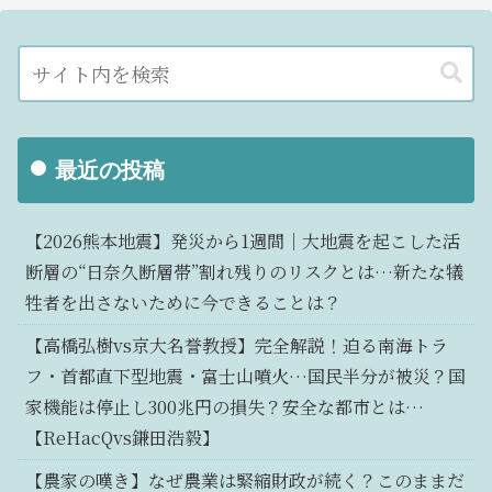
最近の投稿
【2026熊本地震】発災から1週間｜大地震を起こした活
断層の“日奈久断層帯”割れ残りのリスクとは…新たな犠
牲者を出さないために今できることは？
【高橋弘樹vs京大名誉教授】完全解説！迫る南海トラ
フ・首都直下型地震・富士山噴火…国民半分が被災？国
家機能は停止し300兆円の損失？安全な都市とは…
【ReHacQvs鎌田浩毅】
【農家の嘆き】なぜ農業は緊縮財政が続く？このままだ