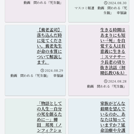
動画
問われる「死生観」
2024.08.30
マスコミ報道
動画
問われる「死
生観」
幸福論
【養老孟司】
生きる時間は
落ち込んだ時
あまりにも短
に見てくださ
い――「死」を自
い。養老先生
覚する人は有
が命の本質に
意義に生きる
ついて解説し
｜スマナサー
ます。
ラ長老の切り
抜き法話（初
2024.08.29
期仏教Q&A）
動画
問われる「死生観」
幸福論
2024.08.28
動画
問われる「死生観」
「物語として
家族がどんな
の人生－自分
最期を望んで
の死を創るた
いるのか、あ
めに－」柳
なたは知って
田 邦男（ノ
いますか？延
ンフィクショ
命治療や介護