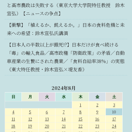
と高市農政は失敗する（東京大学大学院特任教授 鈴木
宣弘）【ニュースの争点】
【衝撃】「植えるか、飢えるか。」日本の食料危機と未
来への希望：鈴木宣弘氏講演
【日本人の半数以上が餓死!?】日本だけが食べ続ける
「毒」の輸入食品／高市政権「防衛政策」の矛盾／自動
車産業の生贄にされた農業／「食料自給率38%」の実態
《東大特任教授・鈴木宣弘×堤友香》
2024年8月
日
月
火
水
木
金
土
1
2
3
4
5
6
7
8
9
10
11
12
13
14
15
16
17
18
19
20
21
22
23
24