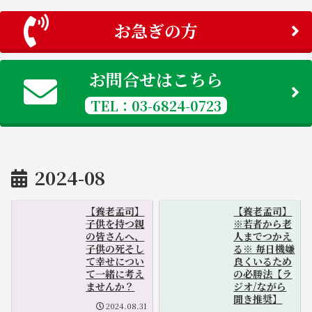
お急ぎの方
お問合せはこちら
TEL：03-6824-0723
2024-08
【養老孟司】
【養老孟司】
子供を持つ親
※若者から老
の皆さんへ、
人までつかえ
子供の死そし
る※ 毎日機嫌
て幸せについ
良くいるため
て一緒に考え
の必勝法【ラ
ませんか？
ジオ/ながら
聞き推奨】
2024.08.31