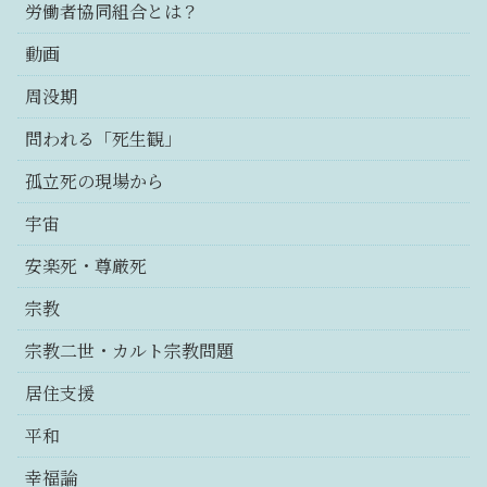
労働者協同組合とは？
動画
周没期
問われる「死生観」
孤立死の現場から
宇宙
安楽死・尊厳死
宗教
宗教二世・カルト宗教問題
居住支援
平和
幸福論