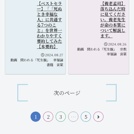
【ベストセラ
【養老孟司】
ー】「「死ぬ
落ち込んだ時
とき幸福な
に見てくださ
人」に共通す
い。養老先生
る7つのこ
が命の本質に
と」を世界一
ついて解説し
わかりやすく
ます。
要約してみた
2024.08.26
【本要約】
動画
問われる「死生観」
宗教
幸福論
言葉
2024.08.27
動画
問われる「死生観」
幸福論
書籍
言葉
次のページ
1
2
3
…
5