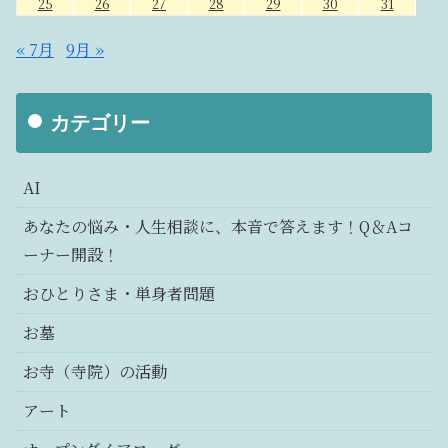
25
26
27
28
29
30
31
« 7月
9月 »
カテゴリー
AI
あなたの悩み・人生相談に、本音で答えます！Q＆Aコ
ーナー開設！
おひとりさま・単身者問題
お墓
お寺（寺院）の活動
アート