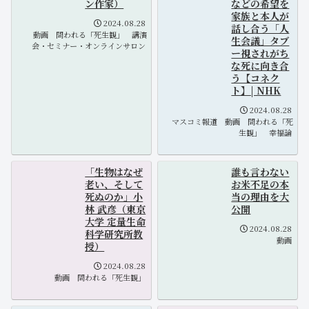
ン作家）
などの希望を
家族と本人が
2024.08.28
話し合う「人
動画
問われる「死生観」
講演
生会議」タブ
会・セミナー・オンラインサロン
ー視されがち
な死に向き合
う【コネク
ト】| NHK
2024.08.28
マスコミ報道
動画
問われる「死
生観」
幸福論
「生物はなぜ
誰も言わない
老い、そして
お米不足の本
死ぬのか」小
当の理由を大
林 武彦（東京
公開
大学 定量生命
2024.08.28
科学研究所教
動画
授）
2024.08.28
動画
問われる「死生観」