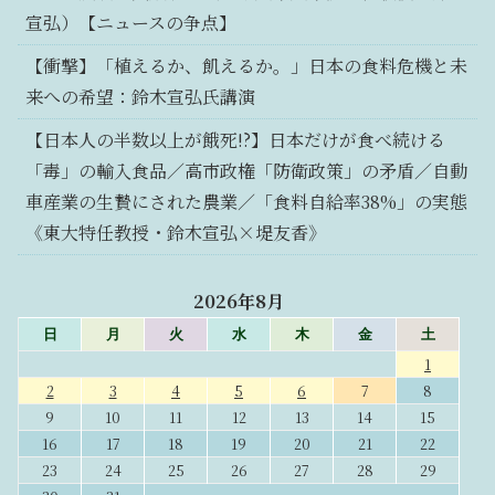
宣弘）【ニュースの争点】
【衝撃】「植えるか、飢えるか。」日本の食料危機と未
来への希望：鈴木宣弘氏講演
【日本人の半数以上が餓死!?】日本だけが食べ続ける
「毒」の輸入食品／高市政権「防衛政策」の矛盾／自動
車産業の生贄にされた農業／「食料自給率38%」の実態
《東大特任教授・鈴木宣弘×堤友香》
2026年8月
日
月
火
水
木
金
土
1
2
3
4
5
6
7
8
9
10
11
12
13
14
15
16
17
18
19
20
21
22
23
24
25
26
27
28
29