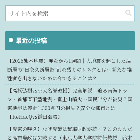
最近の投稿
【2026熊本地震】発災から1週間｜大地震を起こした活
断層の“日奈久断層帯”割れ残りのリスクとは…新たな犠
牲者を出さないために今できることは？
【高橋弘樹vs京大名誉教授】完全解説！迫る南海トラ
フ・首都直下型地震・富士山噴火…国民半分が被災？国
家機能は停止し300兆円の損失？安全な都市とは…
【ReHacQvs鎌田浩毅】
【農家の嘆き】なぜ農業は緊縮財政が続く？このままだ
と高市農政は失敗する（東京大学大学院特任教授 鈴木