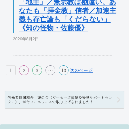
「地主」／無宗教は勘違い、あ
なたも「拝金教」信者／加速主
義も存亡論も「くだらない」
《知の怪物・佐藤優》
2026年8月2日
次のページ
1
2
3
…
10
労働者協同組合「結の会（ワーカーズ葬祭＆後見サポートセン
ター）」がヤフーニュースで取り上げられました！