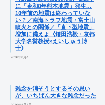
に「令和8年熊本地震」発生…
10年前の地震は終わっていな
い？／南海トラフ地震・富士山
噴火との関係／「直下型地震」
増加に備えよ《鎌田浩毅・京都
大学名誉教授×えいしゅう博
士》
2026年8月4日
雑念を消そうとするその思い
が、いちばん大きな雑念だった
2026年8月3日