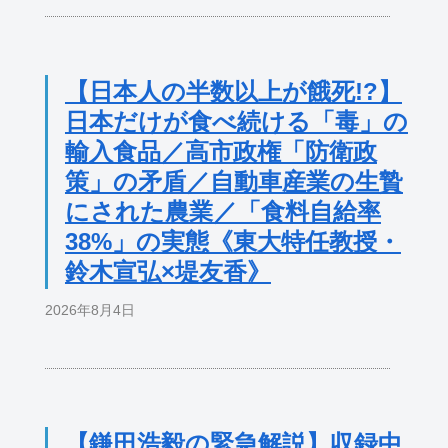
【日本人の半数以上が餓死!?】
日本だけが食べ続ける「毒」の
輸入食品／高市政権「防衛政
策」の矛盾／自動車産業の生贄
にされた農業／「食料自給率
38%」の実態《東大特任教授・
鈴木宣弘×堤友香》
2026年8月4日
【鎌田浩毅の緊急解説】収録中