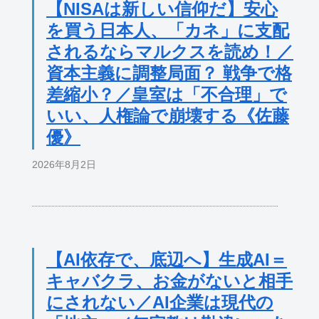
【NISAは新しい信仰だ】安心
を買う日本人、「カネ」に支配
されるならマルクスを読め！／
資本主義に調整局面？ 戦争で格
差縮小？／皇室は「不合理」で
いい、人権論で崩壊する《佐藤
優》
2026年8月2日
【AI依存で、底辺へ】生成AI＝
キャバクラ、お金がないと相手
にされない／AI企業は現代の