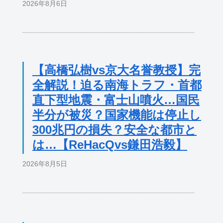
2026年8月6日
【高橋弘樹vs京大名誉教授】完
全解説！迫る南海トラフ・首都
直下型地震・富士山噴火…国民
半分が被災？国家機能は停止し
300兆円の損失？安全な都市と
は…【ReHacQvs鎌田浩毅】
2026年8月5日