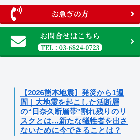
お急ぎの方
お問合せはこちら
TEL：03-6824-0723
【2026熊本地震】発災から1週
間｜大地震を起こした活断層
の“日奈久断層帯”割れ残りのリ
スクとは…新たな犠牲者を出さ
ないために今できることは？