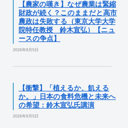
【農家の嘆き】なぜ農業は緊縮
財政が続く？このままだと高市
農政は失敗する（東京大学大学
院特任教授 鈴木宣弘）【ニュ
ースの争点】
2026年8月5日
【衝撃】「植えるか、飢える
か。」日本の食料危機と未来へ
の希望：鈴木宣弘氏講演
2026年8月5日