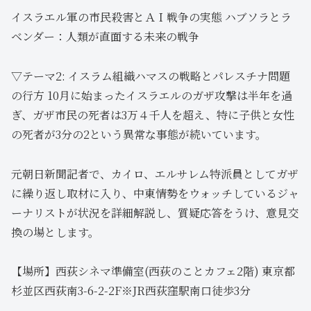
イスラエル軍の市民殺害とＡＩ戦争の実態 ハブソラとラ
ベンダー：人類が直面する未来の戦争
▽テーマ2: イスラム組織ハマスの戦略とパレスチナ問題
の行方 10月に始まったイスラエルのガザ攻撃は半年を過
ぎ、ガザ市民の死者は3万４千人を超え、特に子供と女性
の死者が3分の2という異常な事態が続いています。
元朝日新聞記者で、カイロ、エルサレム特派員としてガザ
に繰り返し取材に入り、中東情勢をウォッチしているジャ
ーナリストが状況を詳細解説し、質疑応答をうけ、意見交
換の場とします。
【場所】西荻シネマ準備室(西荻のことカフェ2階) 東京都
杉並区西荻南3-6-2-2F※JR西荻窪駅南口徒歩3分