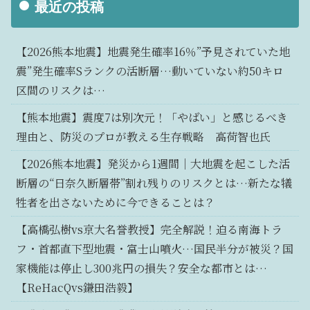
最近の投稿
【2026熊本地震】地震発生確率16％”予見されていた地
震”発生確率Sランクの活断層…動いていない約50キロ
区間のリスクは…
【熊本地震】震度7は別次元！「やばい」と感じるべき
理由と、防災のプロが教える生存戦略 高荷智也氏
【2026熊本地震】発災から1週間｜大地震を起こした活
断層の“日奈久断層帯”割れ残りのリスクとは…新たな犠
牲者を出さないために今できることは？
【高橋弘樹vs京大名誉教授】完全解説！迫る南海トラ
フ・首都直下型地震・富士山噴火…国民半分が被災？国
家機能は停止し300兆円の損失？安全な都市とは…
【ReHacQvs鎌田浩毅】