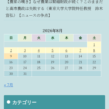
【農家の嘆き】なぜ農業は緊縮財政が続く？このままだ
と高市農政は失敗する（東京大学大学院特任教授 鈴木
宣弘）【ニュースの争点】
2026年8月
日
月
火
水
木
金
土
1
2
3
4
5
6
7
8
9
10
11
12
13
14
15
16
17
18
19
20
21
22
23
24
25
26
27
28
29
30
31
« 7月
カテゴリー