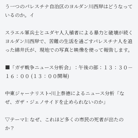
う一つのパレスチナ自治区のヨルダン川西岸はどうなって
いるのか。イ
スラエル軍兵士とユダヤ人入植者による暴力と破壊が続く
ヨルダン川西岸で、苦難の生活を過ごすパレスチナ人を追
った綿井氏が、現地での写真と映像を使って報告します。
■「ガザ戦争ニュース分析会」：午後の部：１３：３０－
１６：００ (１３：００開場)
中東ジャーナリスト•川上泰徳によるニュース分析「な
ぜ、ガザ・ジェノサイドを止められないのか」
▽テーマ1: なぜ、これほど多くの市民の死者が出たの
か？