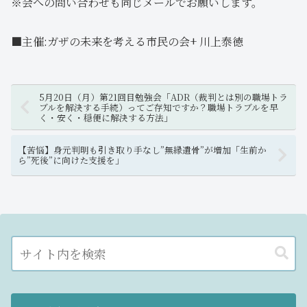
※会への問い合わせも同じメールでお願いします。
■主催:ガザの未来を考える市民の会+ 川上泰徳
5月20日（月）第21回目勉強会「ADR（裁判とは別の職場トラ
ブルを解決する手続）ってご存知ですか？職場トラブルを早
く・安く・穏便に解決する方法」
【苦悩】身元判明も引き取り手なし”無縁遺骨”が増加「生前か
ら”死後”に向けた支援を」