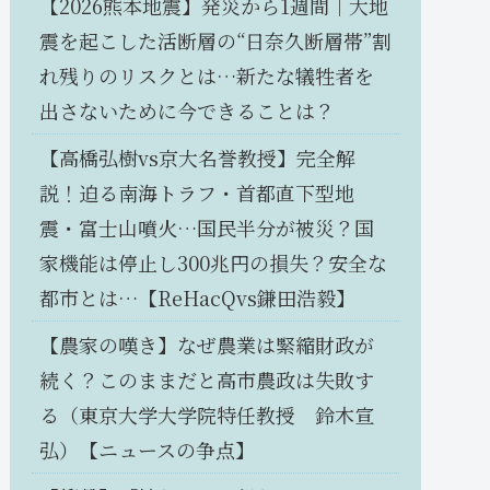
【2026熊本地震】発災から1週間｜大地
震を起こした活断層の“日奈久断層帯”割
れ残りのリスクとは…新たな犠牲者を
出さないために今できることは？
【高橋弘樹vs京大名誉教授】完全解
説！迫る南海トラフ・首都直下型地
震・富士山噴火…国民半分が被災？国
家機能は停止し300兆円の損失？安全な
都市とは…【ReHacQvs鎌田浩毅】
【農家の嘆き】なぜ農業は緊縮財政が
続く？このままだと高市農政は失敗す
る（東京大学大学院特任教授 鈴木宣
弘）【ニュースの争点】