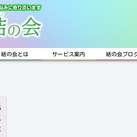
結の会とは
サービス案内
結の会ブロ
残
な
静