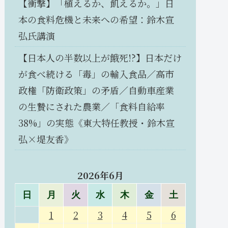
【衝撃】「植えるか、飢えるか。」日
本の食料危機と未来への希望：鈴木宣
弘氏講演
【日本人の半数以上が餓死!?】日本だけ
が食べ続ける「毒」の輸入食品／高市
政権「防衛政策」の矛盾／自動車産業
の生贄にされた農業／「食料自給率
38%」の実態《東大特任教授・鈴木宣
弘×堤友香》
2026年6月
日
月
火
水
木
金
土
1
2
3
4
5
6