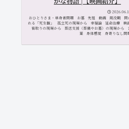
かな物語 |【映画紹介】
2026.06.
おひとりさま・単身者問題
お墓
先祖
動画
周没期
問
れる「死生観」
孤立死の現場から
幸福論
延命治療
映
看取りの現場から
葬送支援（葬儀やお墓）の現場から
葉
身体感覚
身寄りなし問