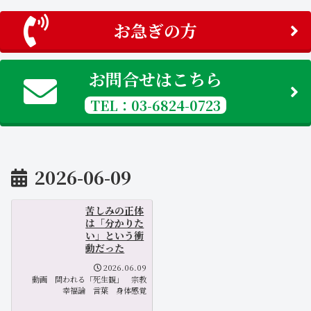
お急ぎの方
お問合せはこちら
TEL：03-6824-0723
2026-06-09
苦しみの正体
は「分かりた
い」という衝
動だった
2026.06.09
動画
問われる「死生観」
宗教
幸福論
言葉
身体感覚