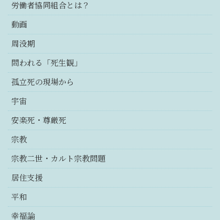
労働者協同組合とは？
動画
周没期
問われる「死生観」
孤立死の現場から
宇宙
安楽死・尊厳死
宗教
宗教二世・カルト宗教問題
居住支援
平和
幸福論