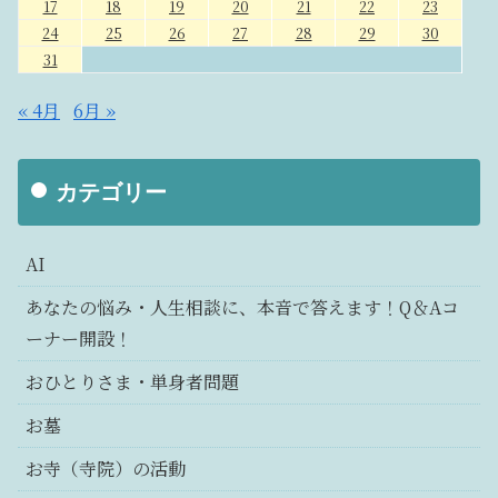
17
18
19
20
21
22
23
24
25
26
27
28
29
30
31
« 4月
6月 »
カテゴリー
AI
あなたの悩み・人生相談に、本音で答えます！Q＆Aコ
ーナー開設！
おひとりさま・単身者問題
お墓
お寺（寺院）の活動