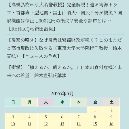
【高橋弘樹vs京大名誉教授】完全解説！迫る南海トラ
フ・首都直下型地震・富士山噴火…国民半分が被災？国
家機能は停止し300兆円の損失？安全な都市とは…
【ReHacQvs鎌田浩毅】
【農家の嘆き】なぜ農業は緊縮財政が続く？このままだ
と高市農政は失敗する（東京大学大学院特任教授 鈴木
宣弘）【ニュースの争点】
【衝撃】「植えるか、飢えるか。」日本の食料危機と未
来への希望：鈴木宣弘氏講演
2026年5月
日
月
火
水
木
金
土
1
2
3
4
5
6
7
8
9
10
11
12
13
14
15
16