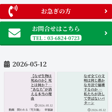
お急ぎの方
お問合せはこちら
TEL：03-6824-0723
2026-05-12
【なぜ生物は
なぜ全ての文
死ぬのか】死
明は同じ愚か
とは何か？―
な方法で崩壊
“あなた”が消
するのか ―
える本当の理
私たちが決し
由
て学ばないパ
ターン
2026.05.12
動画
問われる「死生観」
幸福論
2026.05.12