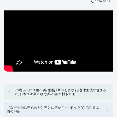
2026.05.12
75歳以上は医療不要/健康診断が有害な訳/老体薬漬け管まみ
れ/日本医師会と厚労省の闇/木村もりよ
【なぜ生物は死ぬのか】死とは何か？― “あなた”が消える本
当の理由