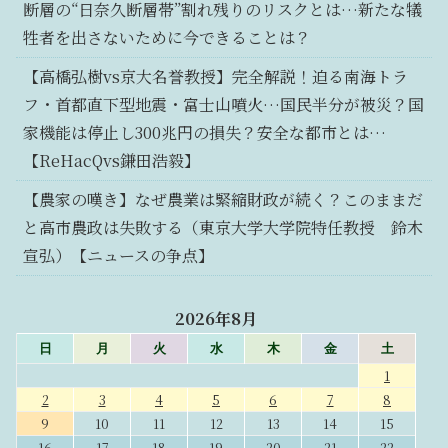
断層の“日奈久断層帯”割れ残りのリスクとは…新たな犠
牲者を出さないために今できることは？
【高橋弘樹vs京大名誉教授】完全解説！迫る南海トラ
フ・首都直下型地震・富士山噴火…国民半分が被災？国
家機能は停止し300兆円の損失？安全な都市とは…
【ReHacQvs鎌田浩毅】
【農家の嘆き】なぜ農業は緊縮財政が続く？このままだ
と高市農政は失敗する（東京大学大学院特任教授 鈴木
宣弘）【ニュースの争点】
2026年8月
日
月
火
水
木
金
土
1
2
3
4
5
6
7
8
9
10
11
12
13
14
15
16
17
18
19
20
21
22