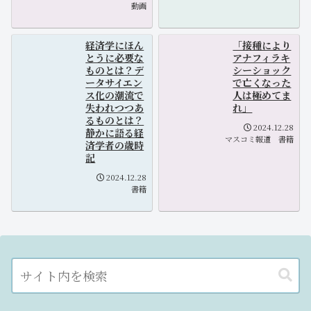
動画
経済学にほん
「接種により
とうに必要な
アナフィラキ
ものとは？デ
シーショック
ータサイエン
で亡くなった
ス化の潮流で
人は極めてま
失われつつあ
れ」
るものとは？
2024.12.28
静かに語る経
マスコミ報道
書籍
済学者の歳時
記
2024.12.28
書籍