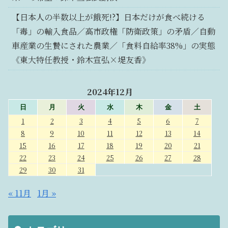
【日本人の半数以上が餓死!?】日本だけが食べ続ける
「毒」の輸入食品／高市政権「防衛政策」の矛盾／自動
車産業の生贄にされた農業／「食料自給率38%」の実態
《東大特任教授・鈴木宣弘×堤友香》
2024年12月
日
月
火
水
木
金
土
1
2
3
4
5
6
7
8
9
10
11
12
13
14
15
16
17
18
19
20
21
22
23
24
25
26
27
28
29
30
31
« 11月
1月 »