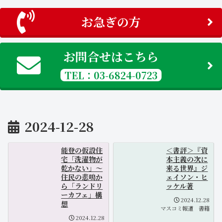
お急ぎの方
お問合せはこちら
TEL：03-6824-0723
2024-12-28
能登の仮設住
＜書評＞『資
宅「洗濯物が
本主義の次に
乾かない」〜
来る世界』ジ
住民の悲鳴か
ェイソン・ヒ
ら「ランドリ
ッケル著
ーカフェ」構
2024.12.28
想
マスコミ報道
書籍
2024.12.28