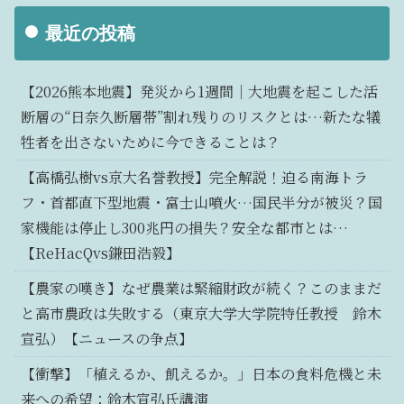
最近の投稿
【2026熊本地震】発災から1週間｜大地震を起こした活
断層の“日奈久断層帯”割れ残りのリスクとは…新たな犠
牲者を出さないために今できることは？
【高橋弘樹vs京大名誉教授】完全解説！迫る南海トラ
フ・首都直下型地震・富士山噴火…国民半分が被災？国
家機能は停止し300兆円の損失？安全な都市とは…
【ReHacQvs鎌田浩毅】
【農家の嘆き】なぜ農業は緊縮財政が続く？このままだ
と高市農政は失敗する（東京大学大学院特任教授 鈴木
宣弘）【ニュースの争点】
【衝撃】「植えるか、飢えるか。」日本の食料危機と未
来への希望：鈴木宣弘氏講演