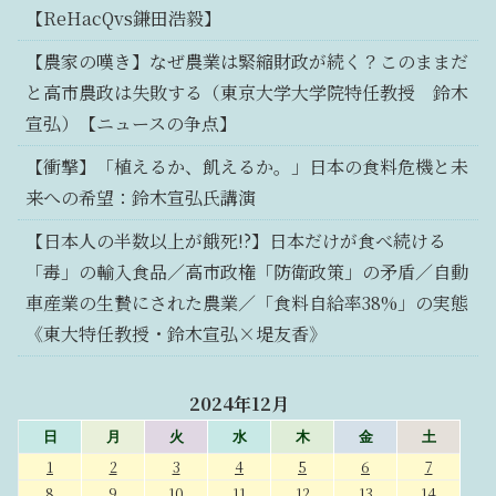
【ReHacQvs鎌田浩毅】
【農家の嘆き】なぜ農業は緊縮財政が続く？このままだ
と高市農政は失敗する（東京大学大学院特任教授 鈴木
宣弘）【ニュースの争点】
【衝撃】「植えるか、飢えるか。」日本の食料危機と未
来への希望：鈴木宣弘氏講演
【日本人の半数以上が餓死!?】日本だけが食べ続ける
「毒」の輸入食品／高市政権「防衛政策」の矛盾／自動
車産業の生贄にされた農業／「食料自給率38%」の実態
《東大特任教授・鈴木宣弘×堤友香》
2024年12月
日
月
火
水
木
金
土
1
2
3
4
5
6
7
8
9
10
11
12
13
14