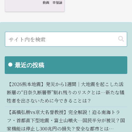
動画
幸福論
最近の投稿
【2026熊本地震】発災から1週間｜大地震を起こした活
断層の“日奈久断層帯”割れ残りのリスクとは…新たな犠
牲者を出さないために今できることは？
【高橋弘樹vs京大名誉教授】完全解説！迫る南海トラ
フ・首都直下型地震・富士山噴火…国民半分が被災？国
家機能は停止し300兆円の損失？安全な都市とは…