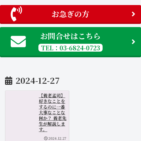
お急ぎの方
お問合せはこちら
TEL：03-6824-0723
2024-12-27
【養老孟司】
好きなことを
するのに一番
大事なことな
何か？ 養老先
生が解説しま
す。
2024.12.27