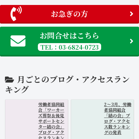
お急ぎの方
お問合せはこちら
TEL：03-6824-0723
月ごとのブログ・アクセスラン
キング
労働者協同組
2～3月、労働
合「ワーカー
者協同組合
ズ葬祭＆後見
「結の会」ブ
サポートセン
ログ・アクセ
ター結の会」
ス数ランキン
ブログ・アク
グの発表
セスランキン