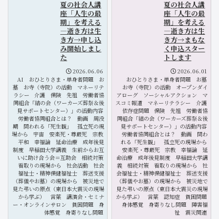
夏の社会人講
夏の社会人講
座「人生の最
座「人生の最
期」を考える
期」を考える
―逝き方は生
―逝き方は生
き方→申し込
き方→まもな
み開始しまし
く申込スター
た
トします
2026.06.06
2026.06.01
AI
おひとりさま・単身者問題
お
おひとりさま・単身者問題
お墓
墓
お寺（寺院）の活動
マネーリテ
お寺（寺院）の活動
オープンダイ
ラシー
介護
保険
先祖
労働者協
アローグ
ソーシャルアクション
マ
同組合「結の会（ワーカーズ葬祭＆後
スコミ報道
マネーリテラシー
介護
見サポートセンター）」の活動内容
依存症問題
保険
先祖
労働者協
労働者協同組合とは？
動画
周没
同組合「結の会（ワーカーズ葬祭＆後
期
問われる「死生観」
孤立死の現
見サポートセンター）」の活動内容
場から
宇宙
安楽死・尊厳死
宗教
労働者協同組合とは？
動画
問わ
平和
幸福論
延命治療
成年後見
れる「死生観」
孤立死の現場から
制度
早稲田大学講義
生前からお互
安楽死・尊厳死
宗教
幸福論
延
いに助け合う会＝互助会
相続対策
命治療
成年後見制度
早稲田大学講
看取りの現場から
社会活動
社会
義
相続対策
看取りの現場から
社
福祉士・精神保健福祉士
葬送支援
会福祉士・精神保健福祉士
葬送支援
（葬儀やお墓）の現場から
被災地で
（葬儀やお墓）の現場から
被災地で
見た弔いの原点（東日本大震災の現場
見た弔いの原点（東日本大震災の現場
から学ぶ）
言葉
講演会・セミナ
から学ぶ）
言葉
認知症
貧困問題
ー・オンラインサロン
貧困問題
身
身体感覚
身寄りなし問題
障害福
体感覚
身寄りなし問題
祉
震災関連