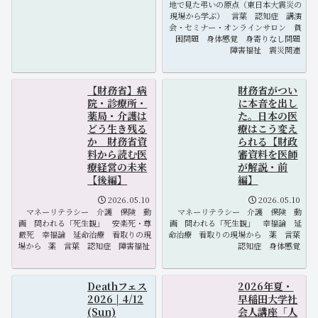
地で見た弔いの原点（東日本大震災の
現場から学ぶ）
言葉
認知症
講演
会・セミナー・オンラインサロン
貧
困問題
身体感覚
身寄りなし問題
障害福祉
震災関連
【財務省】病
財務省がつい
院・診療所・
に本音を出し
薬局・介護は
た。日本の医
どう生き残る
療はこう変え
か 財務省資
られる【財政
料から読む医
審資料を医師
療経営の未来
が解説・前
【後編】
編】
2026.05.10
2026.05.10
マネーリテラシー
介護
保険
動
マネーリテラシー
介護
保険
動
画
問われる「死生観」
安楽死・尊
画
問われる「死生観」
幸福論
延
厳死
幸福論
延命治療
看取りの現
命治療
看取りの現場から
薬
言葉
場から
薬
言葉
認知症
障害福祉
認知症
身体感覚
Deathフェス
2026年夏・
2026 | 4/12
早稲田大学社
(Sun)
会人講座「人