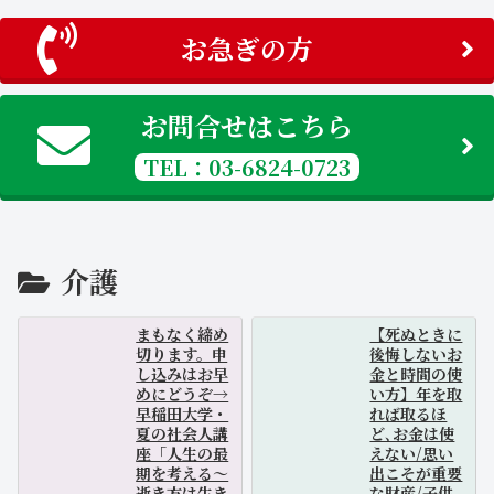
お急ぎの方
お問合せはこちら
TEL：03-6824-0723
介護
まもなく締め
【死ぬときに
切ります。申
後悔しないお
し込みはお早
金と時間の使
めにどうぞ→
い方】年を取
早稲田大学・
れば取るほ
夏の社会人講
ど､お金は使
座「人生の最
えない/思い
期を考える～
出こそが重要
逝き方は生き
な財産/子供