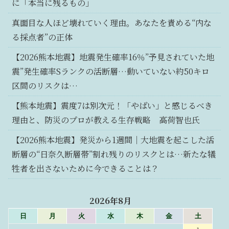
に「本当に残るもの」
真面目な人ほど壊れていく理由。あなたを責める“内な
る採点者”の正体
【2026熊本地震】地震発生確率16％”予見されていた地
震”発生確率Sランクの活断層…動いていない約50キロ
区間のリスクは…
【熊本地震】震度7は別次元！「やばい」と感じるべき
理由と、防災のプロが教える生存戦略 高荷智也氏
【2026熊本地震】発災から1週間｜大地震を起こした活
断層の“日奈久断層帯”割れ残りのリスクとは…新たな犠
牲者を出さないために今できることは？
2026年8月
日
月
火
水
木
金
土