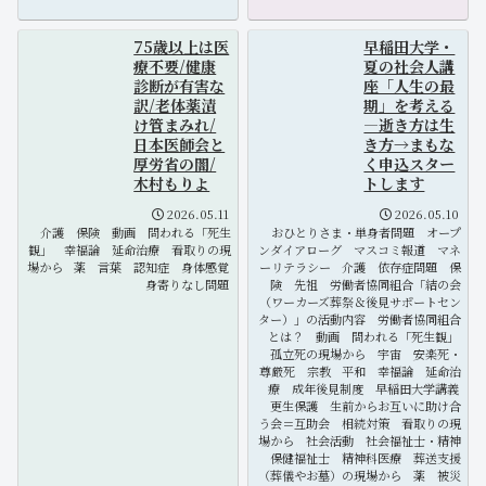
75歳以上は医
早稲田大学・
療不要/健康
夏の社会人講
診断が有害な
座「人生の最
訳/老体薬漬
期」を考える
け管まみれ/
―逝き方は生
日本医師会と
き方→まもな
厚労省の闇/
く申込スター
木村もりよ
トします
2026.05.11
2026.05.10
介護
保険
動画
問われる「死生
おひとりさま・単身者問題
オープ
観」
幸福論
延命治療
看取りの現
ンダイアローグ
マスコミ報道
マネ
場から
薬
言葉
認知症
身体感覚
ーリテラシー
介護
依存症問題
保
身寄りなし問題
険
先祖
労働者協同組合「結の会
（ワーカーズ葬祭＆後見サポートセン
ター）」の活動内容
労働者協同組合
とは？
動画
問われる「死生観」
孤立死の現場から
宇宙
安楽死・
尊厳死
宗教
平和
幸福論
延命治
療
成年後見制度
早稲田大学講義
更生保護
生前からお互いに助け合
う会＝互助会
相続対策
看取りの現
場から
社会活動
社会福祉士・精神
保健福祉士
精神科医療
葬送支援
（葬儀やお墓）の現場から
薬
被災