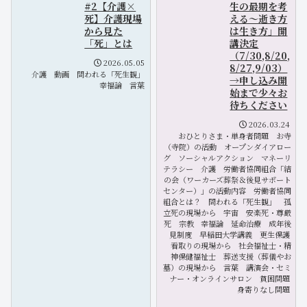
#2【介護×
生の最期を考
死】介護現場
える～逝き方
から見た
は生き方」開
「死」とは
講決定
（7/30,8/20,
2026.05.05
8/27,9/03）
介護
動画
問われる「死生観」
→申し込み開
幸福論
言葉
始まで少々お
待ちください
2026.03.24
おひとりさま・単身者問題
お寺
（寺院）の活動
オープンダイアロー
グ
ソーシャルアクション
マネーリ
テラシー
介護
労働者協同組合「結
の会（ワーカーズ葬祭＆後見サポート
センター）」の活動内容
労働者協同
組合とは？
問われる「死生観」
孤
立死の現場から
宇宙
安楽死・尊厳
死
宗教
幸福論
延命治療
成年後
見制度
早稲田大学講義
更生保護
看取りの現場から
社会福祉士・精
神保健福祉士
葬送支援（葬儀やお
墓）の現場から
言葉
講演会・セミ
ナー・オンラインサロン
貧困問題
身寄りなし問題