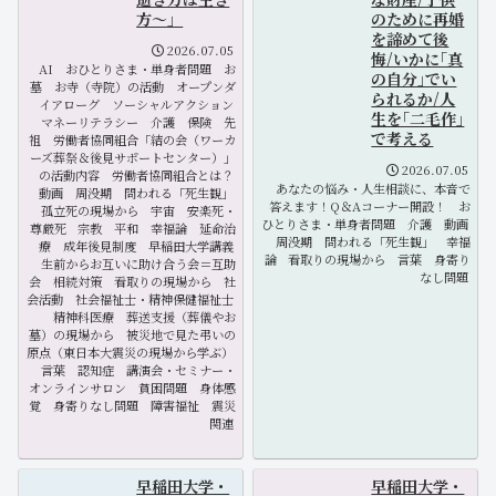
方～」
のために再婚
を諦めて後
2026.07.05
悔/いかに｢真
AI
おひとりさま・単身者問題
お
の自分｣でい
墓
お寺（寺院）の活動
オープンダ
られるか/人
イアローグ
ソーシャルアクション
生を｢二毛作｣
マネーリテラシー
介護
保険
先
で考える
祖
労働者協同組合「結の会（ワーカ
ーズ葬祭＆後見サポートセンター）」
2026.07.05
の活動内容
労働者協同組合とは？
あなたの悩み・人生相談に、本音で
動画
周没期
問われる「死生観」
答えます！Q＆Aコーナー開設！
お
孤立死の現場から
宇宙
安楽死・
ひとりさま・単身者問題
介護
動画
尊厳死
宗教
平和
幸福論
延命治
周没期
問われる「死生観」
幸福
療
成年後見制度
早稲田大学講義
論
看取りの現場から
言葉
身寄り
生前からお互いに助け合う会＝互助
なし問題
会
相続対策
看取りの現場から
社
会活動
社会福祉士・精神保健福祉士
精神科医療
葬送支援（葬儀やお
墓）の現場から
被災地で見た弔いの
原点（東日本大震災の現場から学ぶ）
言葉
認知症
講演会・セミナー・
オンラインサロン
貧困問題
身体感
覚
身寄りなし問題
障害福祉
震災
関連
早稲田大学・
早稲田大学・