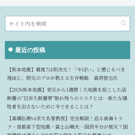
最近の投稿
【熊本地震】震度7は別次元！「やばい」と感じるべき
理由と、防災のプロが教える生存戦略 高荷智也氏
【2026熊本地震】発災から1週間｜大地震を起こした活
断層の“日奈久断層帯”割れ残りのリスクとは…新たな犠
牲者を出さないために今できることは？
【高橋弘樹vs京大名誉教授】完全解説！迫る南海トラ
フ・首都直下型地震・富士山噴火…国民半分が被災？国