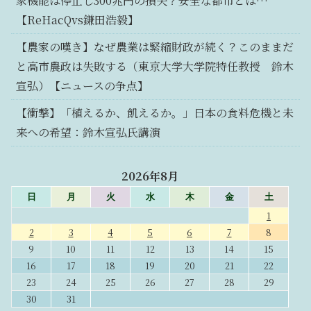
家機能は停止し300兆円の損失？安全な都市とは…
【ReHacQvs鎌田浩毅】
【農家の嘆き】なぜ農業は緊縮財政が続く？このままだ
と高市農政は失敗する（東京大学大学院特任教授 鈴木
宣弘）【ニュースの争点】
【衝撃】「植えるか、飢えるか。」日本の食料危機と未
来への希望：鈴木宣弘氏講演
2026年8月
日
月
火
水
木
金
土
1
2
3
4
5
6
7
8
9
10
11
12
13
14
15
16
17
18
19
20
21
22
23
24
25
26
27
28
29
30
31