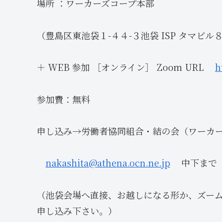
場所 ：ワーカーズコープ本部
（豊島区東池袋１-４４-３池袋 ISP タマビル
＋ WEB 参加 ［オンライン］ Zoom URL
h
参加費：無料
申し込み→労働者協同組合・結の会（ワーカ
nakashita@athena.ocn.ne.jp
中下まで
（池袋会場へ直接、お越しになる形か、ズー
申し込み下さい。）