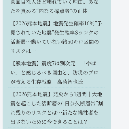
真面目な人ほど壊れていく理由。あな
たを責める“内なる採点者”の正体
【2026熊本地震】地震発生確率16％”予
見されていた地震”発生確率Sランクの
活断層…動いていない約50キロ区間の
リスクは…
【熊本地震】震度7は別次元！「やば
い」と感じるべき理由と、防災のプロ
が教える生存戦略 高荷智也氏
【2026熊本地震】発災から1週間｜大地
震を起こした活断層の“日奈久断層帯”割
れ残りのリスクとは…新たな犠牲者を
出さないために今できることは？