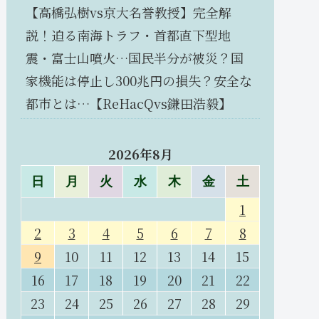
【高橋弘樹vs京大名誉教授】完全解
説！迫る南海トラフ・首都直下型地
震・富士山噴火…国民半分が被災？国
家機能は停止し300兆円の損失？安全な
都市とは…【ReHacQvs鎌田浩毅】
2026年8月
日
月
火
水
木
金
土
1
2
3
4
5
6
7
8
9
10
11
12
13
14
15
16
17
18
19
20
21
22
23
24
25
26
27
28
29