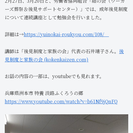
2月27日、3月20日と、労働者協同組合「結の会（ワーカ
ーズ葬祭＆後見サポートセンター）」では、成年後見制度
について連続講座として勉強会を行いました。
詳細は→
https://yuinokai-roukyou.com/108/
講師は「後見制度と家族の会」代表の石井靖子さん。
後
見制度と家族の会 (kokenkaizen.com)
お話の内容の一部は、youtubeでも見れます。
兵庫県洲本市 特養 淡路ふくろうの郷
https://www.youtube.com/watch?v=b61Nf9jQnFQ