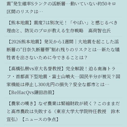
震”発生確率Sランクの活断層…動いていない約50キロ
区間のリスクは…
【熊本地震】震度7は別次元！「やばい」と感じるべき
理由と、防災のプロが教える生存戦略 高荷智也氏
【2026熊本地震】発災から1週間｜大地震を起こした活
断層の“日奈久断層帯”割れ残りのリスクとは…新たな犠
牲者を出さないために今できることは？
【高橋弘樹vs京大名誉教授】完全解説！迫る南海トラ
フ・首都直下型地震・富士山噴火…国民半分が被災？国
家機能は停止し300兆円の損失？安全な都市とは…
【ReHacQvs鎌田浩毅】
【農家の嘆き】なぜ農業は緊縮財政が続く？このままだ
と高市農政は失敗する（東京大学大学院特任教授 鈴木
宣弘）【ニュースの争点】