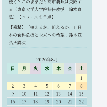
続く？このままだと高市農政は失敗す
る（東京大学大学院特任教授 鈴木宣
弘）【ニュースの争点】
【衝撃】「植えるか、飢えるか。」日
本の食料危機と未来への希望：鈴木宣
弘氏講演
2026年8月
日
月
火
水
木
金
土
1
2
3
4
5
6
7
8
9
10
11
12
13
14
15
16
17
18
19
20
21
22