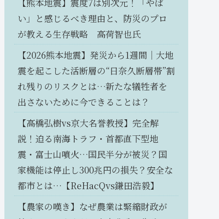
【熊本地震】震度7は別次元！「やば
い」と感じるべき理由と、防災のプロ
が教える生存戦略 高荷智也氏
【2026熊本地震】発災から1週間｜大地
震を起こした活断層の“日奈久断層帯”割
れ残りのリスクとは…新たな犠牲者を
出さないために今できることは？
【高橋弘樹vs京大名誉教授】完全解
説！迫る南海トラフ・首都直下型地
震・富士山噴火…国民半分が被災？国
家機能は停止し300兆円の損失？安全な
都市とは…【ReHacQvs鎌田浩毅】
【農家の嘆き】なぜ農業は緊縮財政が