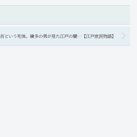
何百という死体。穢多の男が見た江戸の闇…【江戸庶民物語】