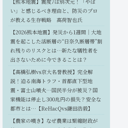
【熊本地震】震度7は別次元！「やば
い」と感じるべき理由と、防災のプロ
が教える生存戦略 高荷智也氏
【2026熊本地震】発災から1週間｜大地
震を起こした活断層の“日奈久断層帯”割
れ残りのリスクとは…新たな犠牲者を
出さないために今できることは？
【高橋弘樹vs京大名誉教授】完全解
説！迫る南海トラフ・首都直下型地
震・富士山噴火…国民半分が被災？国
家機能は停止し300兆円の損失？安全な
都市とは…【ReHacQvs鎌田浩毅】
【農家の嘆き】なぜ農業は緊縮財政が