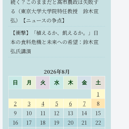
続く？このままだと高市農政は失敗す
る（東京大学大学院特任教授 鈴木宣
弘）【ニュースの争点】
【衝撃】「植えるか、飢えるか。」日
本の食料危機と未来への希望：鈴木宣
弘氏講演
2026年8月
日
月
火
水
木
金
土
1
2
3
4
5
6
7
8
9
10
11
12
13
14
15
16
17
18
19
20
21
22