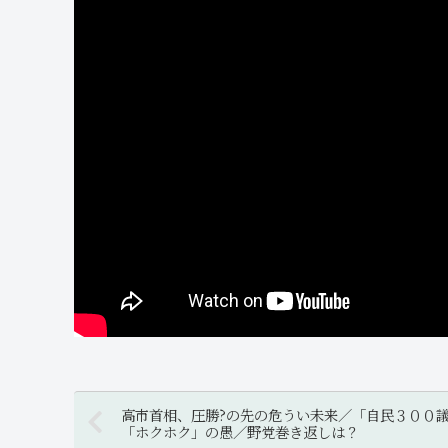
高市首相、圧勝?の先の危うい未来／「自民３００
「ホクホク」の愚／野党巻き返しは？