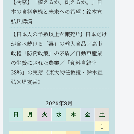
【衝撃】「植えるか、飢えるか。」日
本の食料危機と未来への希望：鈴木宣
弘氏講演
【日本人の半数以上が餓死!?】日本だけ
が食べ続ける「毒」の輸入食品／高市
政権「防衛政策」の矛盾／自動車産業
の生贄にされた農業／「食料自給率
38%」の実態《東大特任教授・鈴木宣
弘×堤友香》
2026年8月
日
月
火
水
木
金
土
1