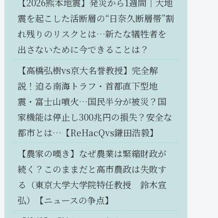
【2026熊本地震】発災から1週間｜大地
震を起こした活断層の“日奈久断層帯”割
れ残りのリスクとは…新たな犠牲者を
出さないために今できることは？
【高橋弘樹vs京大名誉教授】完全解
説！迫る南海トラフ・首都直下型地
震・富士山噴火…国民半分が被災？国
家機能は停止し300兆円の損失？安全な
都市とは…【ReHacQvs鎌田浩毅】
【農家の嘆き】なぜ農業は緊縮財政が
続く？このままだと高市農政は失敗す
る（東京大学大学院特任教授 鈴木宣
弘）【ニュースの争点】