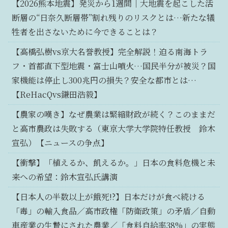
【2026熊本地震】発災から1週間｜大地震を起こした活
断層の“日奈久断層帯”割れ残りのリスクとは…新たな犠
牲者を出さないために今できることは？
【高橋弘樹vs京大名誉教授】完全解説！迫る南海トラ
フ・首都直下型地震・富士山噴火…国民半分が被災？国
家機能は停止し300兆円の損失？安全な都市とは…
【ReHacQvs鎌田浩毅】
【農家の嘆き】なぜ農業は緊縮財政が続く？このままだ
と高市農政は失敗する（東京大学大学院特任教授 鈴木
宣弘）【ニュースの争点】
【衝撃】「植えるか、飢えるか。」日本の食料危機と未
来への希望：鈴木宣弘氏講演
【日本人の半数以上が餓死!?】日本だけが食べ続ける
「毒」の輸入食品／高市政権「防衛政策」の矛盾／自動
車産業の生贄にされた農業／「食料自給率38%」の実態