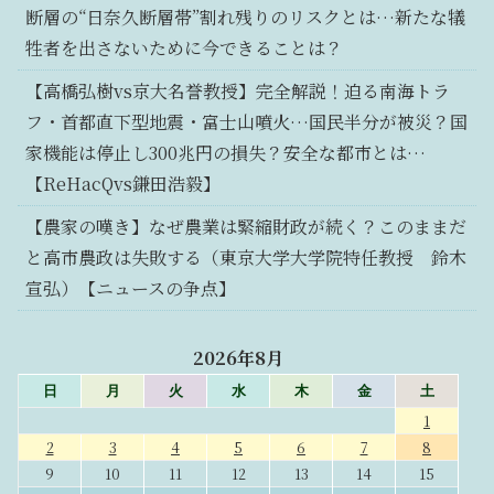
断層の“日奈久断層帯”割れ残りのリスクとは…新たな犠
牲者を出さないために今できることは？
【高橋弘樹vs京大名誉教授】完全解説！迫る南海トラ
フ・首都直下型地震・富士山噴火…国民半分が被災？国
家機能は停止し300兆円の損失？安全な都市とは…
【ReHacQvs鎌田浩毅】
【農家の嘆き】なぜ農業は緊縮財政が続く？このままだ
と高市農政は失敗する（東京大学大学院特任教授 鈴木
宣弘）【ニュースの争点】
2026年8月
日
月
火
水
木
金
土
1
2
3
4
5
6
7
8
9
10
11
12
13
14
15