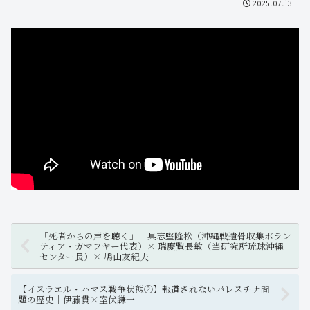
2025.07.13
「死者からの声を聴く」 具志堅隆松（沖縄戦遺骨収集ボラン
ティア・ガマフヤー代表）× 瑞慶覧長敏（当研究所琉球沖縄
センター長）× 鳩山友紀夫
【イスラエル・ハマス戦争状態②】報道されないパレスチナ問
題の歴史｜伊藤貫×室伏謙一