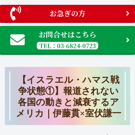
お急ぎの方
お問合せはこちら
TEL：03-6824-0723
【イスラエル・ハマス戦
争状態①】報道されない
各国の動きと減衰するア
メリカ｜伊藤貫×室伏謙一