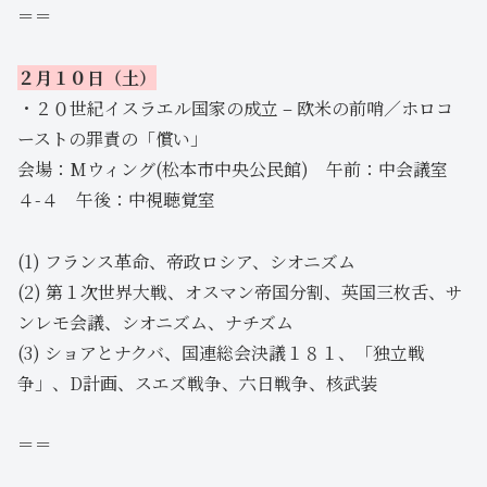
＝＝
２月１０日（土）
・２０世紀イスラエル国家の成立 – 欧米の前哨／ホロコ
ーストの罪責の「償い」
会場：Mウィング(松本市中央公民館) 午前：中会議室
４-４ 午後：中視聴覚室
(1) フランス革命、帝政ロシア、シオニズム
(2) 第１次世界大戦、オスマン帝国分割、英国三枚舌、サ
ンレモ会議、シオニズム、ナチズム
(3) ショアとナクバ、国連総会決議１８１、「独立戦
争」、D計画、スエズ戦争、六日戦争、核武装
＝＝