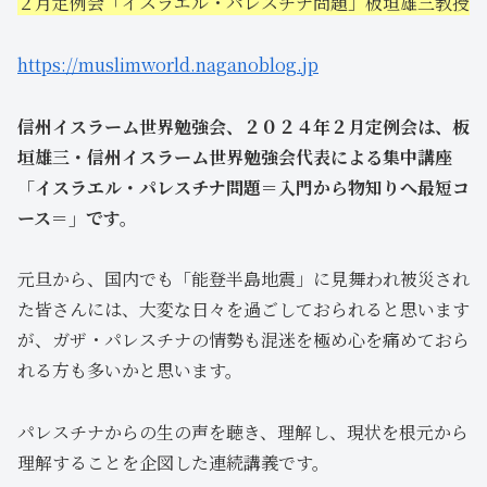
２月定例会「イスラエル・パレスチナ問題」板垣雄三教授
https://muslimworld.naganoblog.jp
信州イスラーム世界勉強会、２０２４年２月定例会は、板
垣雄三・信州イスラーム世界勉強会代表による集中講座
「イスラエル・パレスチナ問題＝入門から物知りへ最短コ
ース＝」です。
元旦から、国内でも「能登半島地震」に見舞われ被災され
た皆さんには、大変な日々を過ごしておられると思います
が、ガザ・パレスチナの情勢も混迷を極め心を痛めておら
れる方も多いかと思います。
パレスチナからの生の声を聴き、理解し、現状を根元から
理解することを企図した連続講義です。