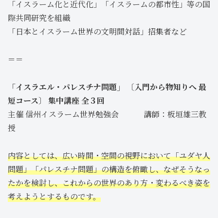
「イスラーム化と近代化」「イスラームの都市性」等の国
際共同研究を組織
「日本とイスラーム世界の文明間対話」招集者など
＝＝
「イスラエル・パレスチナ問題」 〔入門から物知りへ 最
短コース〕 集中講座 全３回
主催 信州イスラーム世界勉強会 講師：板垣雄三教
授
内容としては、広い時間・空間の視野において「ユダヤ人
問題」「パレスチナ問題」の構造を俯瞰し、なぜそうなっ
たかを検討し、これからの世界のあり方・変わるべき姿を
考えようとするものです。