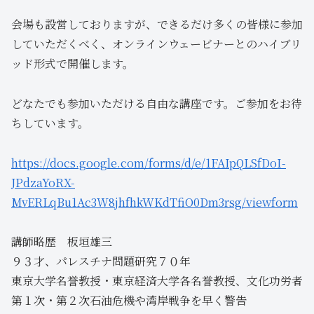
会場も設営しておりますが、できるだけ多くの皆様に参加
していただくべく、オンラインウェービナーとのハイブリ
ッド形式で開催します。
どなたでも参加いただける自由な講座です。ご参加をお待
ちしています。
https://docs.google.com/forms/d/e/1FAIpQLSfDoI-
JPdzaYoRX-
MvERLqBu1Ac3W8jhfhkWKdTfiO0Dm3rsg/viewform
講師略歴 板垣雄三
９３才、パレスチナ問題研究７０年
東京大学名誉教授・東京経済大学各名誉教授、文化功労者
第１次・第２次石油危機や湾岸戦争を早く警告