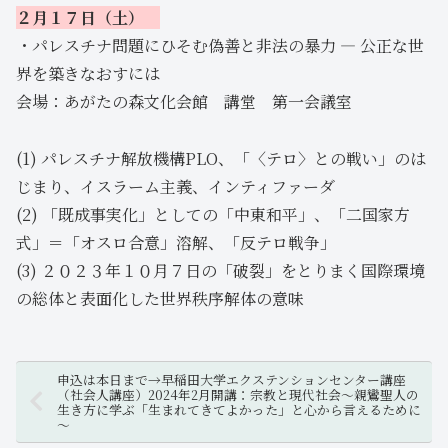
２月１７日（土）
・パレスチナ問題にひそむ偽善と非法の暴力 — 公正な世
界を築きなおすには
会場：あがたの森文化会館 講堂 第一会議室
(1) パレスチナ解放機構PLO、「〈テロ〉との戦い」のは
じまり、イスラーム主義、インティファーダ
(2) 「既成事実化」としての「中東和平」、「二国家方
式」＝「オスロ合意」溶解、「反テロ戦争」
(3) ２０２３年１０月７日の「破裂」をとりまく国際環境
の総体と表面化した世界秩序解体の意味
申込は本日まで→早稲田大学エクステンションセンター講座
（社会人講座）2024年2月開講：宗教と現代社会～親鸞聖人の
生き方に学ぶ「生まれてきてよかった」と心から言えるために
～