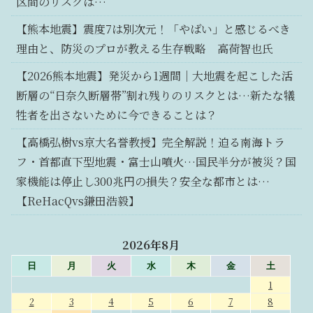
区間のリスクは…
【熊本地震】震度7は別次元！「やばい」と感じるべき
理由と、防災のプロが教える生存戦略 高荷智也氏
【2026熊本地震】発災から1週間｜大地震を起こした活
断層の“日奈久断層帯”割れ残りのリスクとは…新たな犠
牲者を出さないために今できることは？
【高橋弘樹vs京大名誉教授】完全解説！迫る南海トラ
フ・首都直下型地震・富士山噴火…国民半分が被災？国
家機能は停止し300兆円の損失？安全な都市とは…
【ReHacQvs鎌田浩毅】
2026年8月
日
月
火
水
木
金
土
1
2
3
4
5
6
7
8