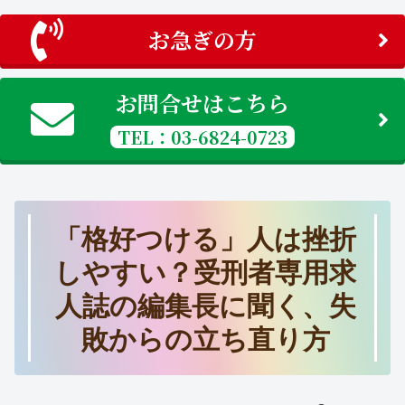
お急ぎの方
お問合せはこちら
TEL：03-6824-0723
「格好つける」人は挫折
しやすい？受刑者専用求
人誌の編集長に聞く、失
敗からの立ち直り方