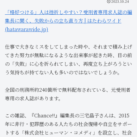
2023.10.24
「格好つける」人は挫折しやすい？受刑者専用求人誌の編
集長に聞く、失敗からの立ち直り方 | はたわらワイド
(hatawarawide.jp)
仕事で大きなミスをしてしまった時や、それまで積み上げ
てきた努力が無駄になるような出来事が起きた時、目の前
の「失敗」に心を折られてしまい、再度立ち上がろうとい
う気持ちが持てない人も多いのではないでしょうか。
全国の刑務所約240箇所で無料配布されている、元受刑者
専用の求人誌があります。
この雑誌、『Chance!!』編集長の三宅晶子さんは、2015
年に非行・犯罪歴のある人たちの社会復帰や自立をサポー
トする「株式会社ヒューマン・コメディ」を設立し、社会