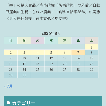
「毒」の輸入食品／高市政権「防衛政策」の矛盾／自動
車産業の生贄にされた農業／「食料自給率38%」の実態
《東大特任教授・鈴木宣弘×堤友香》
2026年8月
日
月
火
水
木
金
土
1
2
3
4
5
6
7
8
9
10
11
12
13
14
15
16
17
18
19
20
21
22
23
24
25
26
27
28
29
30
31
« 7月
カテゴリー