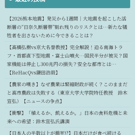
【2026熊本地震】発災から1週間｜大地震を起こした活
断層の“日奈久断層帯”割れ残りのリスクとは…新たな犠
牲者を出さないために今できることは？
【高橋弘樹vs京大名誉教授】完全解説！迫る南海トラ
フ・首都直下型地震・富士山噴火…国民半分が被災？国
家機能は停止し300兆円の損失？安全な都市とは…
【ReHacQvs鎌田浩毅】
【農家の嘆き】なぜ農業は緊縮財政が続く？このままだ
と高市農政は失敗する（東京大学大学院特任教授 鈴木
宣弘）【ニュースの争点】
【衝撃】「植えるか、飢えるか。」日本の食料危機と未
来への希望：鈴木宣弘氏講演
【日本人の半数以上が餓死!?】日本だけが食べ続ける