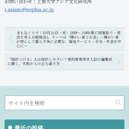
お問い合わせ：上智大学アジア文化研究所
i-asianc@sophia.ac.jp
まもなくです！10月26日（木）18時～20時(第17回看取り・葬
送を考える勉強会)。テーマは「障がい者とお金」～障がい者
が安心して暮らす為に必要な、福祉サービス・手当・年金を中
心に～
「格好つける」人は挫折しやすい？受刑者専用求人誌の編集長
に聞く、失敗からの立ち直り方
最近の投稿