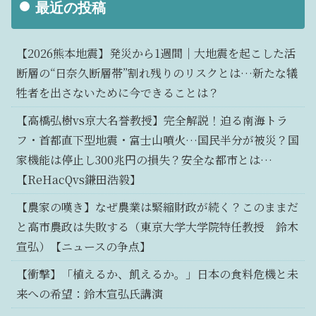
最近の投稿
【2026熊本地震】発災から1週間｜大地震を起こした活
断層の“日奈久断層帯”割れ残りのリスクとは…新たな犠
牲者を出さないために今できることは？
【高橋弘樹vs京大名誉教授】完全解説！迫る南海トラ
フ・首都直下型地震・富士山噴火…国民半分が被災？国
家機能は停止し300兆円の損失？安全な都市とは…
【ReHacQvs鎌田浩毅】
【農家の嘆き】なぜ農業は緊縮財政が続く？このままだ
と高市農政は失敗する（東京大学大学院特任教授 鈴木
宣弘）【ニュースの争点】
【衝撃】「植えるか、飢えるか。」日本の食料危機と未
来への希望：鈴木宣弘氏講演