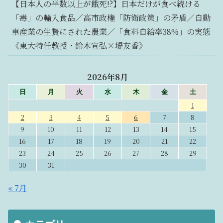
【日本人の半数以上が餓死!?】日本だけが食べ続ける
「毒」の輸入食品／高市政権「防衛政策」の矛盾／自動
車産業の生贄にされた農業／「食料自給率38%」の実態
《東大特任教授・鈴木宣弘×堤友香》
2026年8月
日
月
火
水
木
金
土
1
2
3
4
5
6
7
8
9
10
11
12
13
14
15
16
17
18
19
20
21
22
23
24
25
26
27
28
29
30
31
« 7月