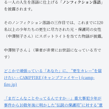
る一人の人生を落語に仕上げる
「ノンフィクション落語」
を披露されます。
そのノンフィクション落語の三作目では、これまでに120
名以上の少年たちの更生に尽力された元・保護司の女性
（中澤照子さん）にスポットライトを当てた物語が披露。
中澤照子さん↓（筆者が非常にお世話になっている方で
す）
どこかで頑張っている「あなた」に、 ”更生カレー”を届
けたい – CAMPFIRE (キャンプファイヤー) (camp-
fire.jp)
「まだこんなことやってるんですか…」重大事犯少年が
事件から10数年後に明かした“伝説の保護司”に対する“意