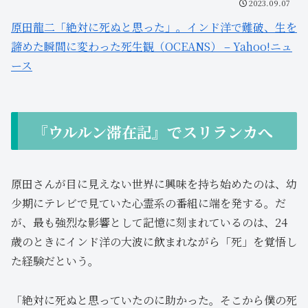
2023.09.07
原田龍二「絶対に死ぬと思った」。インド洋で難破、生を
諦めた瞬間に変わった死生観（OCEANS） – Yahoo!ニュ
ース
『ウルルン滞在記』でスリランカへ
原田さんが目に見えない世界に興味を持ち始めたのは、幼
少期にテレビで見ていた心霊系の番組に端を発する。だ
が、最も強烈な影響として記憶に刻まれているのは、24
歳のときにインド洋の大波に飲まれながら「死」を覚悟し
た経験だという。
「絶対に死ぬと思っていたのに助かった。そこから僕の死