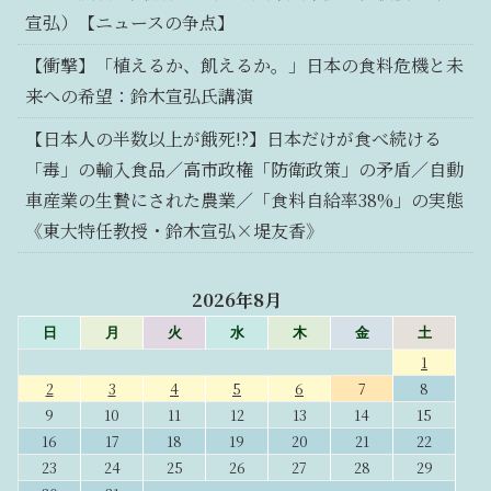
宣弘）【ニュースの争点】
【衝撃】「植えるか、飢えるか。」日本の食料危機と未
来への希望：鈴木宣弘氏講演
【日本人の半数以上が餓死!?】日本だけが食べ続ける
「毒」の輸入食品／高市政権「防衛政策」の矛盾／自動
車産業の生贄にされた農業／「食料自給率38%」の実態
《東大特任教授・鈴木宣弘×堤友香》
2026年8月
日
月
火
水
木
金
土
1
2
3
4
5
6
7
8
9
10
11
12
13
14
15
16
17
18
19
20
21
22
23
24
25
26
27
28
29