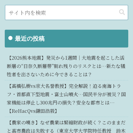
最近の投稿
【2026熊本地震】発災から1週間｜大地震を起こした活
断層の“日奈久断層帯”割れ残りのリスクとは…新たな犠
牲者を出さないために今できることは？
【高橋弘樹vs京大名誉教授】完全解説！迫る南海トラ
フ・首都直下型地震・富士山噴火…国民半分が被災？国
家機能は停止し300兆円の損失？安全な都市とは…
【ReHacQvs鎌田浩毅】
【農家の嘆き】なぜ農業は緊縮財政が続く？このままだ
と高市農政は失敗する（東京大学大学院特任教授 鈴木