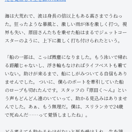
海は大荒れで、波は身長の倍以上もある高さまでうねっ
た。狂ったような暴風と、激しい雨が体を激しく打つ。視
界も失い、原田さんたちを乗せた船はまるでジェットコー
スターのように、上下に激しく打ち付けられたという。
「船の一部は、こっぱ微塵になりました。もう泳いで帰れ
る距離じゃないし、浮き輪もなければライフベストも着て
いない。助けが来るまで、船にしがみついてる自信もあり
ませんでした。 ついに、僕らのボートを牽引していた船
のロープも切れたんです。スタッフの『原田く～ん』とい
う声もどんどん遠のいていって、助かる見込みはありませ
んでした。あぁ、もう無理だ。僕は、スリランカで24歳
で死ぬんだ……って覚悟しましたね」。
どう考えても助かるわけがないと死を受け入れ、生を諦