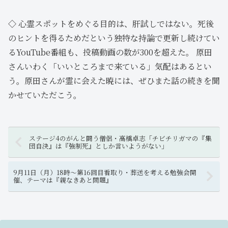
◇ 心霊スポットをめぐる目的は、肝試しではない。死後
のヒントを得るためだという独特な持論で更新し続けてい
るYouTube番組も、投稿動画の数が300を超えた。 原田
さんいわく「いいところまで来ている」気配はあるとい
う。原田さんが霊に会えた暁には、ぜひまた話の続きを聞
かせていただこう。
ステージ4のがんと闘う僧侶・高橋卓志「チビチリガマの『集
団自決』は『強制死』としか言いようがない」
9月11日（月）18時～第16回目看取り・葬送を考える勉強会開
催、テーマは『親なきあと問題』