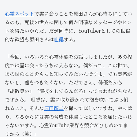
心霊スポット
で霊に会うことを原田さんが心待ちにしてい
るのも、死後の世界に関して何か明確なメッセージやヒン
トを得たいからだ。だが同時に、YouTuberとしての世俗
的な欲望も原田さんは
吐露
する。
「今回、いろいろな心霊体験をお話ししましたが、あの程
度では霊に会ったうちに入らない。僕だって、この世で、
あの世のことをもっと知ってみたいんですよ。でも霊感が
ないし、嘘もつきたくない。ただでさえ、俳優だから
『胡散臭い』『演技をしてるんだろ』って言われがちなん
ですから。 理想は、霊に取り憑かれて泡を吹いてぶっ倒
れること。そんな
原田龍二
を撮ってほしいですね。やっぱ
り、やるからには霊の脅威を体験したところを届けたいじ
ゃないですか。心霊YouTube業界も競合がひしめいてま
すから（笑）」