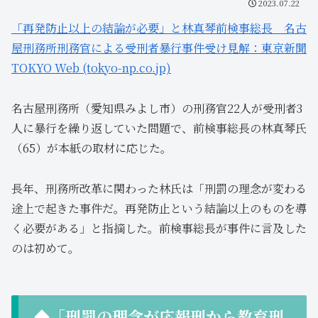
2023.07.22
「再発防止以上の結論が必要」と林真琴前検事総長 名古
屋刑務所刑務官による受刑者暴行事件受け見解：東京新聞
TOKYO Web (tokyo-np.co.jp)
名古屋刑務所（愛知県みよし市）の刑務官22人が受刑者3
人に暴行を繰り返していた問題で、前検事総長の林真琴氏
（65）が本紙の取材に応じた。
長年、刑務所改革に関わった林氏は「刑罰の理念が変わる
途上で起きた事件だ。再発防止という結論以上のものを導
く必要がある」と指摘した。前検事総長が事件に言及した
のは初めて。
◆「刑罰の理念が応報刑から教育刑