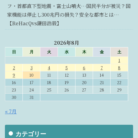
フ・首都直下型地震・富士山噴火…国民半分が被災？国
家機能は停止し300兆円の損失？安全な都市とは…
【ReHacQvs鎌田浩毅】
2026年8月
日
月
火
水
木
金
土
1
2
3
4
5
6
7
8
9
10
11
12
13
14
15
16
17
18
19
20
21
22
23
24
25
26
27
28
29
30
31
« 7月
カテゴリー