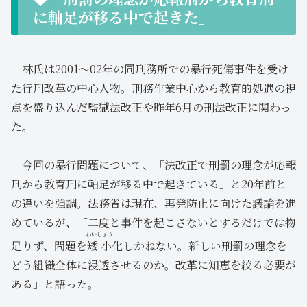
に軸足が移る中で起きた」
林氏は2001〜02年の同刑務所での暴行死傷事件を受け
た行刑改革の中心人物。刑務作業中心から教育的処遇の視
点を盛り込んだ監獄法改正や昨年6月の刑法改正に関わっ
た。
今回の暴行問題について、「法改正で刑罰の理念が応報
刑から教育刑に軸足が移る中で起きている」と20年前と
の違いを強調。法務省は現在、再発防止に向けた議論を進
めているが、「二度と事件を起こさないとするだけでは物
わいしょう
足りず、問題を
矮小
化しかねない。新しい刑罰の理念を
どう組織全体に浸透させるのか。改革に知恵を絞る必要が
ある」と語った。