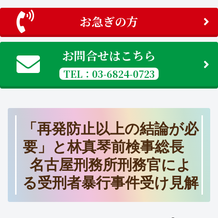
お急ぎの方
お問合せはこちら
TEL：03-6824-0723
「再発防止以上の結論が必
要」と林真琴前検事総長
名古屋刑務所刑務官によ
る受刑者暴行事件受け見解