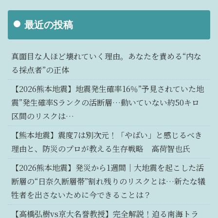
最近の投稿
真面目な人ほど壊れていく理由。あなたを責める“内な
る採点者”の正体
【2026熊本地震】地震発生確率16％”予見されていた地
震”発生確率Sランクの活断層…動いていない約50キロ
区間のリスクは…
【熊本地震】震度7は別次元！「やばい」と感じるべき
理由と、防災のプロが教える生存戦略 高荷智也氏
【2026熊本地震】発災から1週間｜大地震を起こした活
断層の“日奈久断層帯”割れ残りのリスクとは…新たな犠
牲者を出さないために今できることは？
【高橋弘樹vs京大名誉教授】完全解説！迫る南海トラ