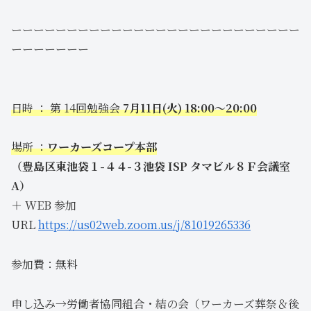
ーーーーーーーーーーーーーーーーーーーーーーーーーー
ーーーーーーー
日時 ： 第 14回勉強会
7月11日(火) 18:00～20:00
場所 ：
ワーカーズコープ本部
（豊島区東池袋１-４４-３池袋 ISP タマビル８Ｆ会議室
A）
＋ WEB 参加
URL
https://us02web.zoom.us/j/81019265336
参加費：無料
申し込み→労働者協同組合・結の会（ワーカーズ葬祭＆後