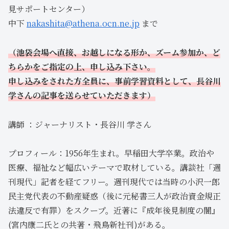
見サポートセンター）
中下
nakashita@athena.ocn.ne.jp
まで
（池袋会場へ直接、お越しになる形か、ズーム参加か、ど
ちらかをご指定の上、申し込み下さい。
申し込みをされた方全員に、事前学習資料として、長谷川
学さんの記事を送らせていただきます）
講師 ：ジャーナリスト・長谷川 学さん
プロフィール：1956年生まれ。早稲田大学卒業。政治や
医療、福祉など幅広いテーマで取材している。講談社「週
刊現代」記者を経てフリー。週刊現代では当時の小沢一郎
民主党代表の不動産疑惑（後に元秘書三人が政治資金規正
法違反で有罪）をスクープ。近著に『成年後見制度の闇』
(宮内康二氏との共著・飛鳥新社刊)がある。