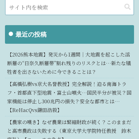
最近の投稿
【2026熊本地震】発災から1週間｜大地震を起こした活
断層の“日奈久断層帯”割れ残りのリスクとは…新たな犠
牲者を出さないために今できることは？
【高橋弘樹vs京大名誉教授】完全解説！迫る南海トラ
フ・首都直下型地震・富士山噴火…国民半分が被災？国
家機能は停止し300兆円の損失？安全な都市とは…
【ReHacQvs鎌田浩毅】
【農家の嘆き】なぜ農業は緊縮財政が続く？このままだ
と高市農政は失敗する（東京大学大学院特任教授 鈴木