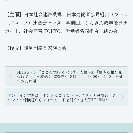
【主催】日本社会連帯機構、日本労働者協同組合（ワーカ
ーズコープ）連合会センター事業団、しんきん成年後見サ
ポート、社会連帯 TOKYO、労働者協同組合「結の会」
【後援】後見制度と家族の会
NHK Eテレ『こころの時代〜宗教・人生〜』「生きる根を見
つめて」 再放送：2023年7月8日（土）13:00〜14:00 小松由
佳さん登場
オンライン学習会「ホントにこれでいいの？マイナ保険証！？
～マイナ保険証からマイナカードを問う～」8月3日19時～