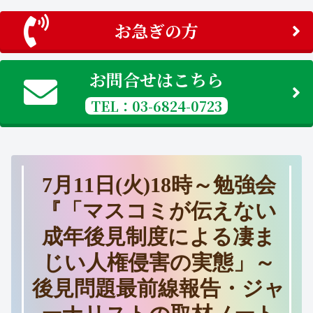
お急ぎの方
お問合せはこちら
TEL：03-6824-0723
7月11日(火)18時～勉強会
『「マスコミが伝えない
成年後見制度による凄ま
じい人権侵害の実態」～
後見問題最前線報告・ジャ