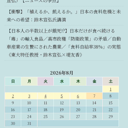
宣弘）【ニュースの争点】
【衝撃】「植えるか、飢えるか。」日本の食料危機と未
来への希望：鈴木宣弘氏講演
【日本人の半数以上が餓死!?】日本だけが食べ続ける
「毒」の輸入食品／高市政権「防衛政策」の矛盾／自動
車産業の生贄にされた農業／「食料自給率38%」の実態
《東大特任教授・鈴木宣弘×堤友香》
2026年8月
日
月
火
水
木
金
土
1
2
3
4
5
6
7
8
9
10
11
12
13
14
15
16
17
18
19
20
21
22
23
24
25
26
27
28
29
30
31