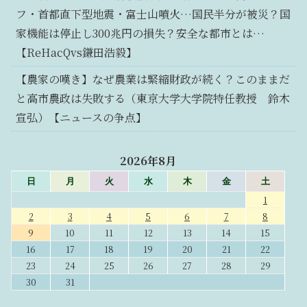
フ・首都直下型地震・富士山噴火…国民半分が被災？国
家機能は停止し300兆円の損失？安全な都市とは…
【ReHacQvs鎌田浩毅】
【農家の嘆き】なぜ農業は緊縮財政が続く？このままだ
と高市農政は失敗する（東京大学大学院特任教授 鈴木
宣弘）【ニュースの争点】
2026年8月
日
月
火
水
木
金
土
1
2
3
4
5
6
7
8
9
10
11
12
13
14
15
16
17
18
19
20
21
22
23
24
25
26
27
28
29
30
31