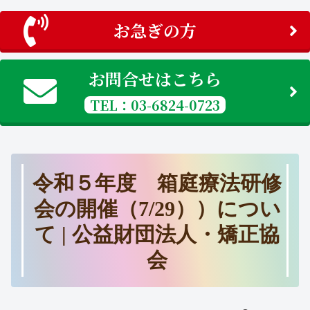
お急ぎの方
お問合せはこちら
TEL：03-6824-0723
令和５年度 箱庭療法研修
会の開催（7/29））につい
て | 公益財団法人・矯正協
会