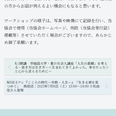
の方からお話が伺えるよい機会にもなると思います。
ワークショップの様子は、写真や映像にて記録を行い、当
協会で使用（当協会ホームページ、刑政（当協会発行誌）
掲載等）させていただく場合がございますので、あらかじ
め御了承願います。
8/3開講 早稲田大学・夏の社会人講座「人生の最期」を考え
る―逝き方は生き方～＜生まれてきてよかった。幸せだった＞
と心から言えるために～
NHK Eテレ『こころの時代〜宗教・人生〜』「生きる根を見
つめて」 再放送：2023年7月8日（土）13:00〜14:00 小松由
佳さん登場