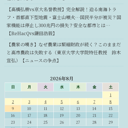
【高橋弘樹vs京大名誉教授】完全解説！迫る南海トラ
フ・首都直下型地震・富士山噴火…国民半分が被災？国
家機能は停止し300兆円の損失？安全な都市とは…
【ReHacQvs鎌田浩毅】
【農家の嘆き】なぜ農業は緊縮財政が続く？このままだ
と高市農政は失敗する（東京大学大学院特任教授 鈴木
宣弘）【ニュースの争点】
2026年8月
日
月
火
水
木
金
土
1
2
3
4
5
6
7
8
9
10
11
12
13
14
15
16
17
18
19
20
21
22
23
24
25
26
27
28
29