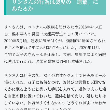
リンさんの行為は嬰児の「遺棄」に
あたるか
リンさんは、ベトナムの家族を助けるため2018年に来日
し、熊本県内の農園で技能実習生として働いていた。
2020年5月頃、妊娠に気が付くが、強制的に帰国させられ
ることを怖れて誰にも相談できずにいた。2020年11月、
自宅で双子の赤ちゃんを死産し、翌朝、雇用主により病院
に連れて行かれ、医師が警察に通報し逮捕された。
リンさんは死産の後、双子の遺体をタオルで包み段ボール
箱に入れた。
双子に名前をつけ、お詫びの言葉と天国で安
らかに眠るようにと書いた手紙を入れて、遺体の入った箱
を自室の棚に置いておいた。遺体を捨てたり、隠したりは
していない。
体調がすぐれない中、どうすればよいかわか
らないまま逮捕になってしまったのだ。