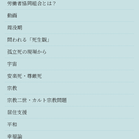
労働者協同組合とは？
動画
周没期
問われる「死生観」
孤立死の現場から
宇宙
安楽死・尊厳死
宗教
宗教二世・カルト宗教問題
居住支援
平和
幸福論