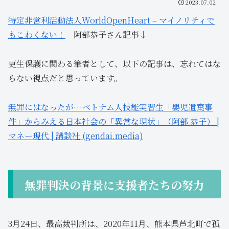
2023.07.02
特定非営利活動法人WorldOpenHeart – マイノリティで
もこわくない！
阿部恭子さん記事↓
更生保護に関わる筆者として、以下の記事は、忘れてはな
らない視点だと思っています。
無罪にはなったが…ベトナム人技能実習生「嬰児遺棄事
件」からみえる日本社会の「異常な現状」（阿部 恭子） |
マネー現代 | 講談社 (gendai.media)
無罪判決の背景に支援者たちの努力
3月24日、最高裁判所は、2020年11月、熊本県芦北町で孤