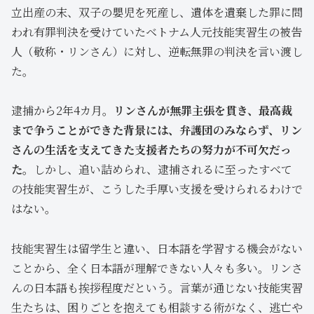
立出産の末、双子の嬰児を死産し、遺体を遺棄した罪に問
われ有罪判決を受けていたベトナム人元技能実習生の被告
人（敬称・リンさん）に対し、逆転無罪の判決を言い渡し
た。
逮捕から2年4カ月。
リンさんが無罪主張を貫き、最高裁
まで争うことができた背景には、弁護団のみならず、リン
さんの生活を支えてきた支援者たちの努力が不可欠だっ
た。
しかし、追い詰められ、逮捕されるに至ったすべて
の技能実習生が、こうした手厚い支援を受けられるわけで
はない。
技能実習生は留学生と違い、日本語を学習する機会がない
ことから、全く日本語が理解できない人々も多い。リンさ
んの日本語も挨拶程度だという。言葉が通じない技能実習
生たちは、困りごとを抱えても相談する術がなく、逃亡や