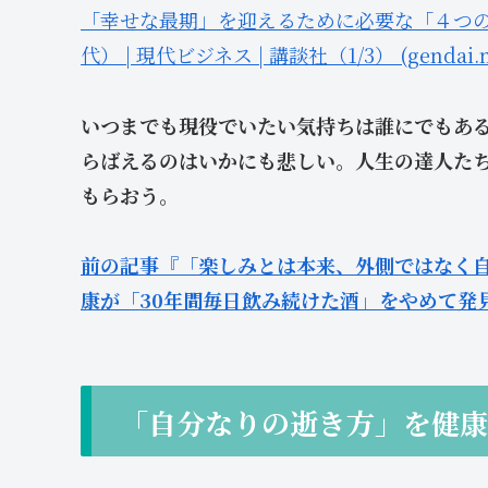
「幸せな最期」を迎えるために必要な「４つ
代） | 現代ビジネス | 講談社（1/3） (gendai.m
いつまでも現役でいたい気持ちは誰にでもあ
らばえるのはいかにも悲しい。人生の達人た
もらおう。
前の記事『「楽しみとは本来、外側ではなく
康が「30年間毎日飲み続けた酒」をやめて発
「自分なりの逝き方」を健