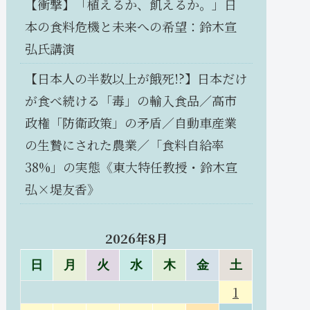
【衝撃】「植えるか、飢えるか。」日
本の食料危機と未来への希望：鈴木宣
弘氏講演
【日本人の半数以上が餓死!?】日本だけ
が食べ続ける「毒」の輸入食品／高市
政権「防衛政策」の矛盾／自動車産業
の生贄にされた農業／「食料自給率
38%」の実態《東大特任教授・鈴木宣
弘×堤友香》
2026年8月
日
月
火
水
木
金
土
1