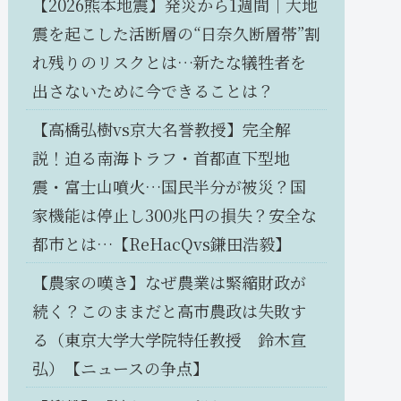
【2026熊本地震】発災から1週間｜大地
震を起こした活断層の“日奈久断層帯”割
れ残りのリスクとは…新たな犠牲者を
出さないために今できることは？
【高橋弘樹vs京大名誉教授】完全解
説！迫る南海トラフ・首都直下型地
震・富士山噴火…国民半分が被災？国
家機能は停止し300兆円の損失？安全な
都市とは…【ReHacQvs鎌田浩毅】
【農家の嘆き】なぜ農業は緊縮財政が
続く？このままだと高市農政は失敗す
る（東京大学大学院特任教授 鈴木宣
弘）【ニュースの争点】