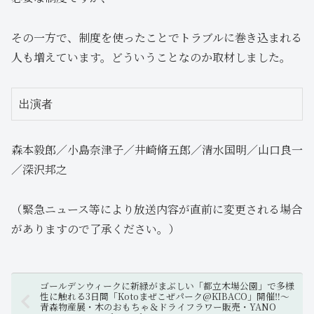
その一方で、制度を使ったことでトラブルに巻き込まれる
人も増えています。どういうことなのか取材しました。
出演者
森本毅郎／小島奈津子／井崎脩五郎／清水国明／山口良一
／深沢邦之
（緊急ニュース等により放送内容が直前に変更される場合
がありますので了承ください。）
ゴールデンウィークに新緑がまぶしい「都立木場公園」で多様
性に触れる3日間「Kotoまぜこぜパーク@KIBACO」開催‼～
青森物産展・木のおもちゃ＆ドライフラワー販売・YANO