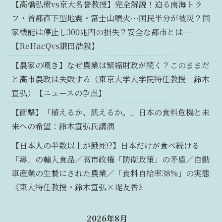
【高橋弘樹vs京大名誉教授】完全解説！迫る南海トラ
フ・首都直下型地震・富士山噴火…国民半分が被災？国
家機能は停止し300兆円の損失？安全な都市とは…
【ReHacQvs鎌田浩毅】
【農家の嘆き】なぜ農業は緊縮財政が続く？このままだ
と高市農政は失敗する（東京大学大学院特任教授 鈴木
宣弘）【ニュースの争点】
【衝撃】「植えるか、飢えるか。」日本の食料危機と未
来への希望：鈴木宣弘氏講演
【日本人の半数以上が餓死!?】日本だけが食べ続ける
「毒」の輸入食品／高市政権「防衛政策」の矛盾／自動
車産業の生贄にされた農業／「食料自給率38%」の実態
《東大特任教授・鈴木宣弘×堤友香》
2026年8月