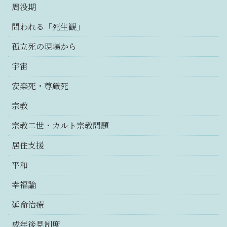
周没期
問われる「死生観」
孤立死の現場から
宇宙
安楽死・尊厳死
宗教
宗教二世・カルト宗教問題
居住支援
平和
幸福論
延命治療
成年後見制度