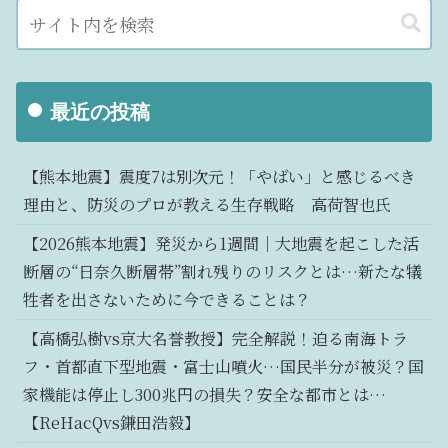
最近の投稿
【熊本地震】震度7は別次元！「やばい」と感じるべき
理由と、防災のプロが教える生存戦略 高荷智也氏
【2026熊本地震】発災から1週間｜大地震を起こした活
断層の“日奈久断層帯”割れ残りのリスクとは…新たな犠
牲者を出さないために今できることは？
【高橋弘樹vs京大名誉教授】完全解説！迫る南海トラ
フ・首都直下型地震・富士山噴火…国民半分が被災？国
家機能は停止し300兆円の損失？安全な都市とは…
【ReHacQvs鎌田浩毅】