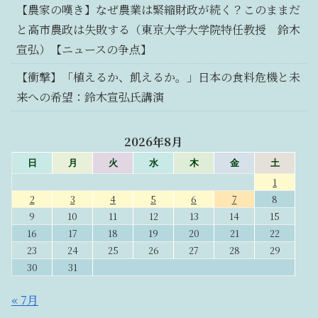
【農家の嘆き】なぜ農業は緊縮財政が続く？このままだ
と高市農政は失敗する（東京大学大学院特任教授 鈴木
宣弘）【ニュースの争点】
【衝撃】「植えるか、飢えるか。」日本の食料危機と未
来への希望：鈴木宣弘氏講演
2026年8月
日
月
火
水
木
金
土
1
2
3
4
5
6
7
8
9
10
11
12
13
14
15
16
17
18
19
20
21
22
23
24
25
26
27
28
29
30
31
« 7月