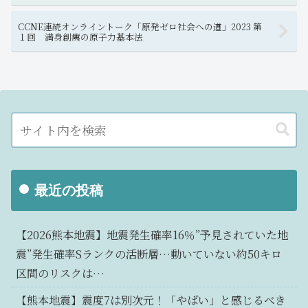
CCNE連続オンライントーク「原発ゼロ社会への道」2023 第
１回 満身創痍の原子力基本法
最近の投稿
【2026熊本地震】地震発生確率16％”予見されていた地
震”発生確率Sランクの活断層…動いていない約50キロ
区間のリスクは…
【熊本地震】震度7は別次元！「やばい」と感じるべき