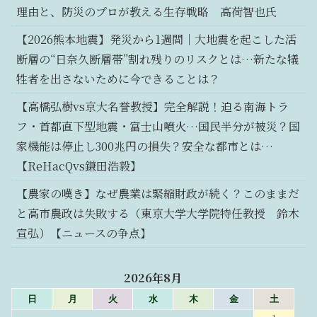
理由と、防災のプロが教える生存戦略 高荷智也氏
【2026熊本地震】発災から1週間｜大地震を起こした活
断層の“日奈久断層帯”割れ残りのリスクとは…新たな犠
牲者を出さないために今できることは？
【高橋弘樹vs京大名誉教授】完全解説！迫る南海トラ
フ・首都直下型地震・富士山噴火…国民半分が被災？国
家機能は停止し300兆円の損失？安全な都市とは…
【ReHacQvs鎌田浩毅】
【農家の嘆き】なぜ農業は緊縮財政が続く？このままだ
と高市農政は失敗する（東京大学大学院特任教授 鈴木
宣弘）【ニュースの争点】
2026年8月
日
月
火
水
木
金
土