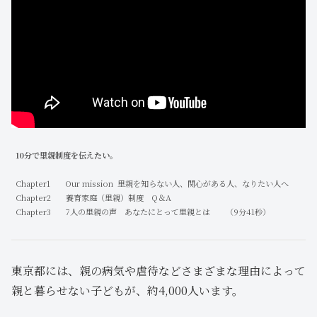
10分で里親制度を伝えたい。
Chapter1 Our mission 里親を知らない人、関心がある人、なりたい人へ
Chapter2 養育家庭（里親）制度 Q＆A
Chapter3 7人の里親の声 あなたにとって里親とは （9分41秒）
東京都には、親の病気や虐待などさまざまな理由によって
親と暮らせない子どもが、約4,000人います。