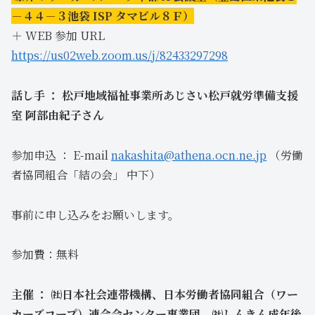
－４４－３池袋 ISP タマビル８Ｆ）
＋ WEB 参加 URL
https://us02web.zoom.us/j/82433297298
話し手 ： 松戸地域福祉事業所あじさい松戸就労準備支援
室 阿部由紀子さん
参加申込 ： E-mail
nakashita@athena.ocn.ne.jp
（労働
者協同組合「結の会」 中下）
事前に申し込みをお願いします。
参加費：無料
主催 ： ㈳日本社会連帯機構、日本労働者協同組合（ワー
カーズコープ）連合会センター事業団、㈳しんきん成年後