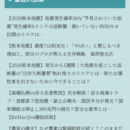
【2026熊本地震】地震発生確率16％”予見されていた地
震”発生確率Sランクの活断層…動いていない約50キロ
区間のリスクは…
【熊本地震】震度7は別次元！「やばい」と感じるべき
理由と、防災のプロが教える生存戦略 高荷智也氏
【2026熊本地震】発災から1週間｜大地震を起こした活
断層の“日奈久断層帯”割れ残りのリスクとは…新たな犠
牲者を出さないために今できることは？
【高橋弘樹vs京大名誉教授】完全解説！迫る南海トラ
フ・首都直下型地震・富士山噴火…国民半分が被災？国
家機能は停止し300兆円の損失？安全な都市とは…
【ReHacQvs鎌田浩毅】
【農家の嘆き】なぜ農業は緊縮財政が続く？このままだ