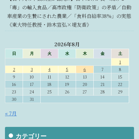
「毒」の輸入食品／高市政権「防衛政策」の矛盾／自動
車産業の生贄にされた農業／「食料自給率38%」の実態
《東大特任教授・鈴木宣弘×堤友香》
2026年8月
日
月
火
水
木
金
土
1
2
3
4
5
6
7
8
9
10
11
12
13
14
15
16
17
18
19
20
21
22
23
24
25
26
27
28
29
30
31
« 7月
カテゴリー