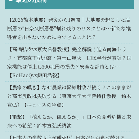
【2026熊本地震】発災から1週間｜大地震を起こした活
断層の“日奈久断層帯”割れ残りのリスクとは…新たな犠
牲者を出さないために今できることは？
【高橋弘樹vs京大名誉教授】完全解説！迫る南海トラ
フ・首都直下型地震・富士山噴火…国民半分が被災？国
家機能は停止し300兆円の損失？安全な都市とは…
【ReHacQvs鎌田浩毅】
【農家の嘆き】なぜ農業は緊縮財政が続く？このままだ
と高市農政は失敗する（東京大学大学院特任教授 鈴木
宣弘）【ニュースの争点】
【衝撃】「植えるか、飢えるか。」日本の食料危機と未
来への希望：鈴木宣弘氏講演
【日本人の半数以上が餓死!?】日本だけが食べ続ける