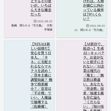
とするその思
ければ、人類
いが、いちば
が滅亡に向か
ん大きな雑念
っている確率
だった
は70%くら
い？
2026.08.03
動画
問われる「死生観」
宗教
2026.08.03
幸福論
AI
問われる「死生観」
【NISAは新
【AI依存で、
しい信仰だ】
底辺へ】生成
安心を買う日
AI＝キャバク
本人、「カ
ラ、お金がな
ネ」に支配さ
いと相手にさ
れるならマル
れない／AI企
クスを読め！
業は現代の
／資本主義に
「地主」／無
調整局面？ 戦
宗教は勘違
争で格差縮
い、あなたも
小？／皇室は
「拝金教」信
「不合理」で
者／加速主義
いい、人権論
も存亡論も
で崩壊する
「くだらな
《佐藤優》
い」《知の怪
物・佐藤優》