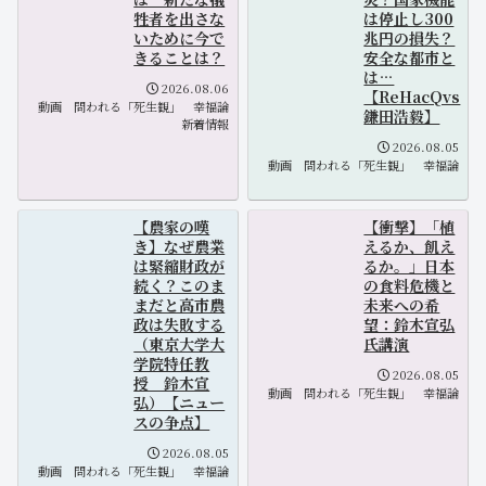
牲者を出さな
は停止し300
いために今で
兆円の損失？
きることは？
安全な都市と
は…
2026.08.06
【ReHacQvs
動画
問われる「死生観」
幸福論
鎌田浩毅】
新着情報
2026.08.05
動画
問われる「死生観」
幸福論
【農家の嘆
【衝撃】「植
き】なぜ農業
えるか、飢え
は緊縮財政が
るか。」日本
続く？このま
の食料危機と
まだと高市農
未来への希
政は失敗する
望：鈴木宣弘
（東京大学大
氏講演
学院特任教
2026.08.05
授 鈴木宣
動画
問われる「死生観」
幸福論
弘）【ニュー
スの争点】
2026.08.05
動画
問われる「死生観」
幸福論