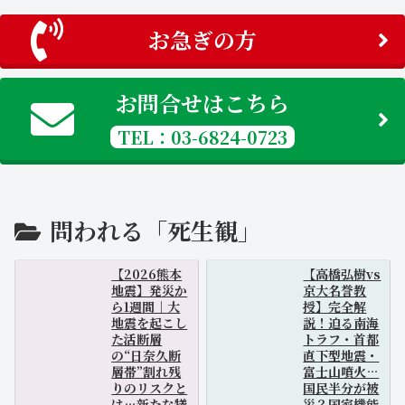
お急ぎの方
お問合せはこちら
TEL：03-6824-0723
問われる「死生観」
【2026熊本
【高橋弘樹vs
地震】発災か
京大名誉教
ら1週間｜大
授】完全解
地震を起こし
説！迫る南海
た活断層
トラフ・首都
の“日奈久断
直下型地震・
層帯”割れ残
富士山噴火…
りのリスクと
国民半分が被
は…新たな犠
災？国家機能