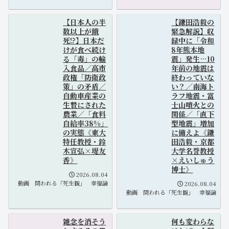
【日本人の半
【鎌田浩毅の
数以上が餓
緊急解説】収
死!?】日本だ
録中に「令和
けが食べ続け
8年熊本地
る「毒」の輸
震」発生…10
入食品／高市
年前の地震は
政権「防衛政
終わっていな
策」の矛盾／
い？／南海ト
自動車産業の
ラフ地震・富
生贄にされた
士山噴火との
農業／「食料
関係／「直下
自給率38%」
型地震」増加
の実態《東大
に備えよ《鎌
特任教授・鈴
田浩毅・京都
木宣弘×堤友
大学名誉教授
香》
×えいしゅう
博士》
2026.08.04
動画
問われる「死生観」
幸福論
2026.08.04
動画
問われる「死生観」
幸福論
雑念を消そう
何も変わらな