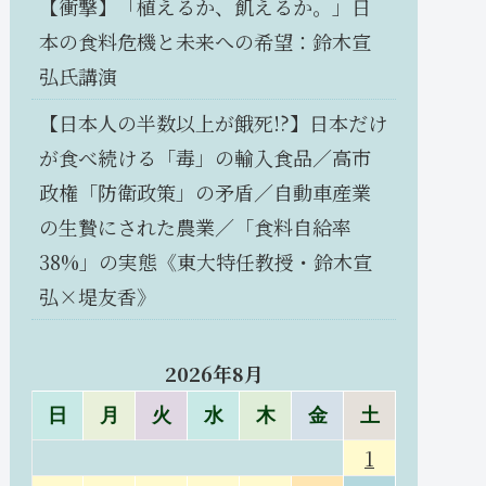
【衝撃】「植えるか、飢えるか。」日
本の食料危機と未来への希望：鈴木宣
弘氏講演
【日本人の半数以上が餓死!?】日本だけ
が食べ続ける「毒」の輸入食品／高市
政権「防衛政策」の矛盾／自動車産業
の生贄にされた農業／「食料自給率
38%」の実態《東大特任教授・鈴木宣
弘×堤友香》
2026年8月
日
月
火
水
木
金
土
1