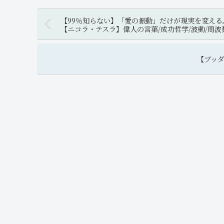
【99％知らない】「愛の振動」だけが現実を変える
【ニコラ・テスラ】偉人の言葉/成功哲学/波動/周波
【ブッ