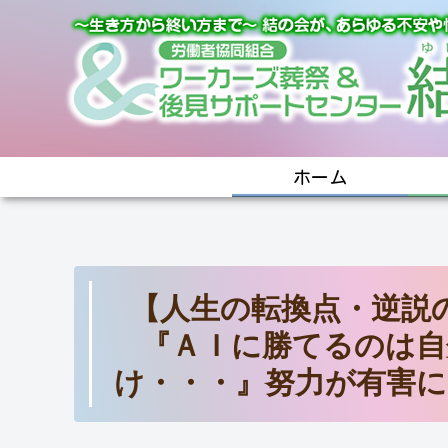
ホーム
【人生の転換点・逆説
『ＡＩに勝てるのは自
け・・・』努力が有害に