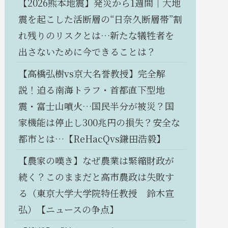
【2026熊本地震】発災から1週間｜大地
震を起こした活断層の“日奈久断層帯”割
れ残りのリスクとは…新たな犠牲者を
出さないために今できることは？
【高橋弘樹vs京大名誉教授】完全解
説！迫る南海トラフ・首都直下型地
震・富士山噴火…国民半分が被災？国
家機能は停止し300兆円の損失？安全な
都市とは…【ReHacQvs鎌田浩毅】
【農家の嘆き】なぜ農業は緊縮財政が
続く？このままだと高市農政は失敗す
る（東京大学大学院特任教授 鈴木宣
弘）【ニュースの争点】