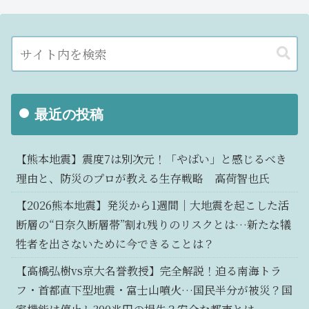
最近の投稿
【熊本地震】震度7は別次元！「やばい」と感じるべき
理由と、防災のプロが教える生存戦略 高荷智也氏
【2026熊本地震】発災から1週間｜大地震を起こした活
断層の“日奈久断層帯”割れ残りのリスクとは…新たな犠
牲者を出さないために今できることは？
【高橋弘樹vs京大名誉教授】完全解説！迫る南海トラ
フ・首都直下型地震・富士山噴火…国民半分が被災？国