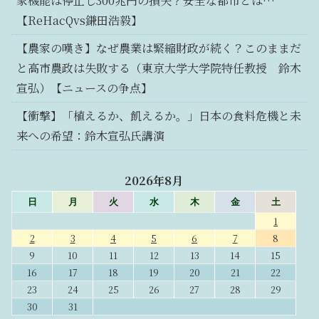
家機能は停止し300兆円の損失？安全な都市とは…
【ReHacQvs鎌田浩毅】
【農家の嘆き】なぜ農業は緊縮財政が続く？このままだ
と高市農政は失敗する（東京大学大学院特任教授 鈴木
宣弘）【ニュースの争点】
【衝撃】「植えるか、飢えるか。」日本の食料危機と未
来への希望：鈴木宣弘氏講演
2026年8月
日
月
火
水
木
金
土
1
2
3
4
5
6
7
8
9
10
11
12
13
14
15
16
17
18
19
20
21
22
23
24
25
26
27
28
29
30
31