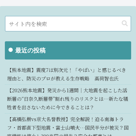
最近の投稿
【熊本地震】震度7は別次元！「やばい」と感じるべき
理由と、防災のプロが教える生存戦略 高荷智也氏
【2026熊本地震】発災から1週間｜大地震を起こした活
断層の“日奈久断層帯”割れ残りのリスクとは…新たな犠
牲者を出さないために今できることは？
【高橋弘樹vs京大名誉教授】完全解説！迫る南海トラ
フ・首都直下型地震・富士山噴火…国民半分が被災？国