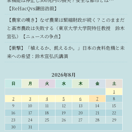
家機能は停止し300兆円の損失？安全な都市とは…
【ReHacQvs鎌田浩毅】
【農家の嘆き】なぜ農業は緊縮財政が続く？このままだ
と高市農政は失敗する（東京大学大学院特任教授 鈴木
宣弘）【ニュースの争点】
【衝撃】「植えるか、飢えるか。」日本の食料危機と未
来への希望：鈴木宣弘氏講演
2026年8月
日
月
火
水
木
金
土
1
2
3
4
5
6
7
8
9
10
11
12
13
14
15
16
17
18
19
20
21
22
23
24
25
26
27
28
29
30
31