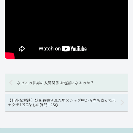
なぜこの世界の人間関係は地獄になるのか？
【壮絶な対談】妹を殺害された男×シャブ中から立ち直った元
ヤクザ Ι NGなしの質問 Ι 2SQ