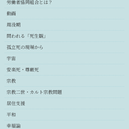
労働者協同組合とは？
動画
周没期
問われる「死生観」
孤立死の現場から
宇宙
安楽死・尊厳死
宗教
宗教二世・カルト宗教問題
居住支援
平和
幸福論