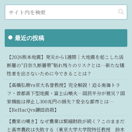
最近の投稿
【2026熊本地震】発災から1週間｜大地震を起こした活
断層の“日奈久断層帯”割れ残りのリスクとは…新たな犠
牲者を出さないために今できることは？
【高橋弘樹vs京大名誉教授】完全解説！迫る南海トラ
フ・首都直下型地震・富士山噴火…国民半分が被災？国
家機能は停止し300兆円の損失？安全な都市とは…
【ReHacQvs鎌田浩毅】
【農家の嘆き】なぜ農業は緊縮財政が続く？このままだ
と高市農政は失敗する（東京大学大学院特任教授 鈴木