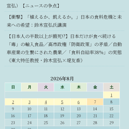
宣弘）【ニュースの争点】
【衝撃】「植えるか、飢えるか。」日本の食料危機と未
来への希望：鈴木宣弘氏講演
【日本人の半数以上が餓死!?】日本だけが食べ続ける
「毒」の輸入食品／高市政権「防衛政策」の矛盾／自動
車産業の生贄にされた農業／「食料自給率38%」の実態
《東大特任教授・鈴木宣弘×堤友香》
2026年8月
日
月
火
水
木
金
土
1
2
3
4
5
6
7
8
9
10
11
12
13
14
15
16
17
18
19
20
21
22
23
24
25
26
27
28
29