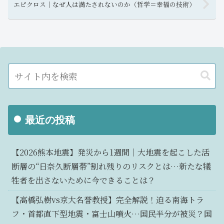
エピクロス｜なぜ人は満たされないのか（哲学＝幸福の技術）
最近の投稿
【2026熊本地震】発災から1週間｜大地震を起こした活
断層の“日奈久断層帯”割れ残りのリスクとは…新たな犠
牲者を出さないために今できることは？
【高橋弘樹vs京大名誉教授】完全解説！迫る南海トラ
フ・首都直下型地震・富士山噴火…国民半分が被災？国