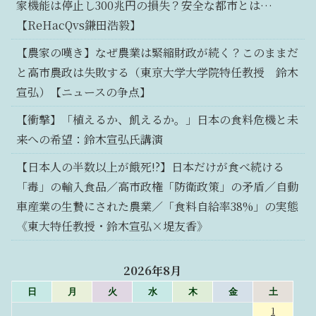
家機能は停止し300兆円の損失？安全な都市とは…
【ReHacQvs鎌田浩毅】
【農家の嘆き】なぜ農業は緊縮財政が続く？このままだ
と高市農政は失敗する（東京大学大学院特任教授 鈴木
宣弘）【ニュースの争点】
【衝撃】「植えるか、飢えるか。」日本の食料危機と未
来への希望：鈴木宣弘氏講演
【日本人の半数以上が餓死!?】日本だけが食べ続ける
「毒」の輸入食品／高市政権「防衛政策」の矛盾／自動
車産業の生贄にされた農業／「食料自給率38%」の実態
《東大特任教授・鈴木宣弘×堤友香》
2026年8月
日
月
火
水
木
金
土
1