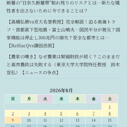
断層の“日奈久断層帯”割れ残りのリスクとは…新たな犠
牲者を出さないために今できることは？
【高橋弘樹vs京大名誉教授】完全解説！迫る南海トラ
フ・首都直下型地震・富士山噴火…国民半分が被災？国
家機能は停止し300兆円の損失？安全な都市とは…
【ReHacQvs鎌田浩毅】
【農家の嘆き】なぜ農業は緊縮財政が続く？このままだ
と高市農政は失敗する（東京大学大学院特任教授 鈴木
宣弘）【ニュースの争点】
2026年8月
日
月
火
水
木
金
土
1
2
3
4
5
6
7
8
9
10
11
12
13
14
15
16
17
18
19
20
21
22