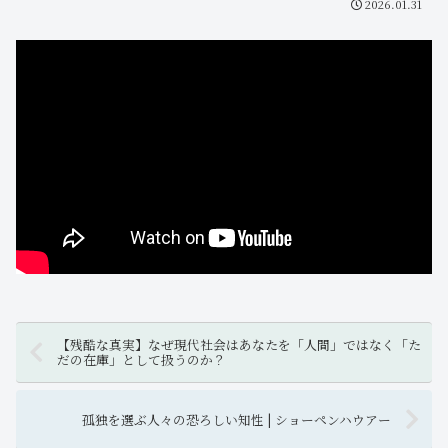
2026.01.31
【残酷な真実】なぜ現代社会はあなたを「人間」ではなく「た
だの在庫」として扱うのか？
孤独を選ぶ人々の恐ろしい知性 | ショーペンハウアー