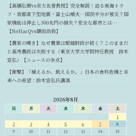
【高橋弘樹vs京大名誉教授】完全解説！迫る南海トラ
フ・首都直下型地震・富士山噴火…国民半分が被災？国
家機能は停止し300兆円の損失？安全な都市とは…
【ReHacQvs鎌田浩毅】
【農家の嘆き】なぜ農業は緊縮財政が続く？このままだ
と高市農政は失敗する（東京大学大学院特任教授 鈴木
宣弘）【ニュースの争点】
【衝撃】「植えるか、飢えるか。」日本の食料危機と未
来への希望：鈴木宣弘氏講演
2026年8月
日
月
火
水
木
金
土
1
2
3
4
5
6
7
8
9
10
11
12
13
14
15