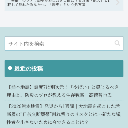
「幸福」のワナ：歴史があなたを自由にする方法「他人」と比
較して疲れたあなたへ。「歴史」という処方箋
最近の投稿
【熊本地震】震度7は別次元！「やばい」と感じるべき
理由と、防災のプロが教える生存戦略 高荷智也氏
【2026熊本地震】発災から1週間｜大地震を起こした活
断層の“日奈久断層帯”割れ残りのリスクとは…新たな犠
牲者を出さないために今できることは？