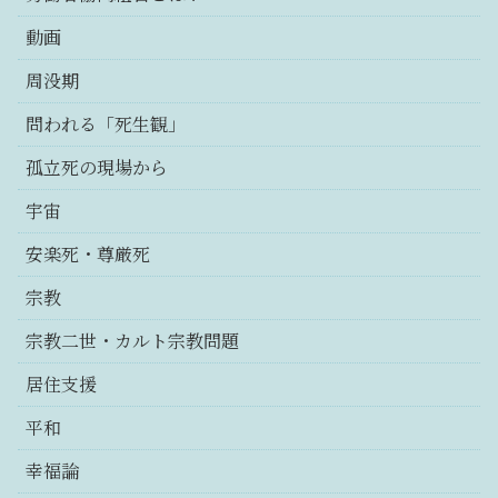
動画
周没期
問われる「死生観」
孤立死の現場から
宇宙
安楽死・尊厳死
宗教
宗教二世・カルト宗教問題
居住支援
平和
幸福論