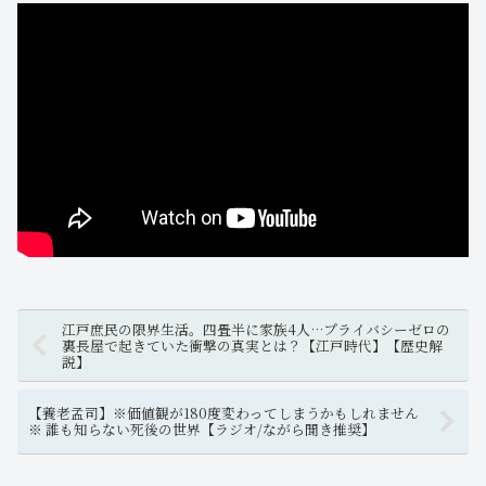
江戸庶民の限界生活。四畳半に家族4人…プライバシーゼロの
裏長屋で起きていた衝撃の真実とは？【江戸時代】【歴史解
説】
【養老孟司】※価値観が180度変わってしまうかもしれません
※ 誰も知らない死後の世界【ラジオ/ながら聞き推奨】