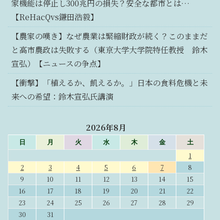
家機能は停止し300兆円の損失？安全な都市とは…
【ReHacQvs鎌田浩毅】
【農家の嘆き】なぜ農業は緊縮財政が続く？このままだ
と高市農政は失敗する（東京大学大学院特任教授 鈴木
宣弘）【ニュースの争点】
【衝撃】「植えるか、飢えるか。」日本の食料危機と未
来への希望：鈴木宣弘氏講演
2026年8月
日
月
火
水
木
金
土
1
2
3
4
5
6
7
8
9
10
11
12
13
14
15
16
17
18
19
20
21
22
23
24
25
26
27
28
29
30
31