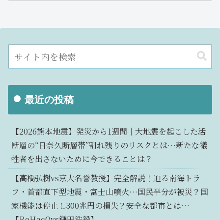
最近の投稿
【2026熊本地震】発災から1週間｜大地震を起こした活
断層の“日奈久断層帯”割れ残りのリスクとは…新たな犠
牲者を出さないために今できることは？
【高橋弘樹vs京大名誉教授】完全解説！迫る南海トラ
フ・首都直下型地震・富士山噴火…国民半分が被災？国
家機能は停止し300兆円の損失？安全な都市とは…
【ReHacQvs鎌田浩毅】