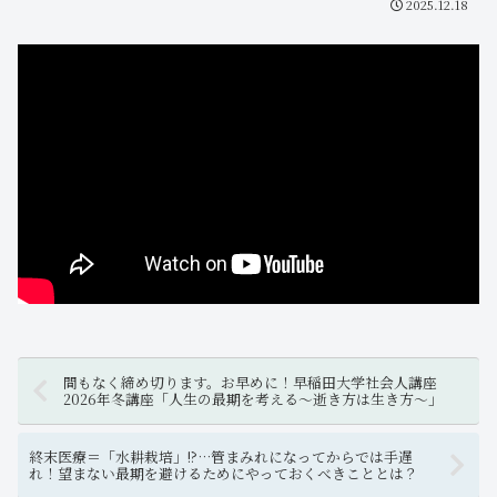
2025.12.18
間もなく締め切ります。お早めに！早稲田大学社会人講座
2026年冬講座「人生の最期を考える～逝き方は生き方～」
終末医療＝「水耕栽培」!?…管まみれになってからでは手遅
れ！望まない最期を避けるためにやっておくべきこととは？