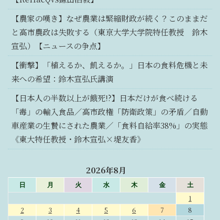
【農家の嘆き】なぜ農業は緊縮財政が続く？このままだ
と高市農政は失敗する（東京大学大学院特任教授 鈴木
宣弘）【ニュースの争点】
【衝撃】「植えるか、飢えるか。」日本の食料危機と未
来への希望：鈴木宣弘氏講演
【日本人の半数以上が餓死!?】日本だけが食べ続ける
「毒」の輸入食品／高市政権「防衛政策」の矛盾／自動
車産業の生贄にされた農業／「食料自給率38%」の実態
《東大特任教授・鈴木宣弘×堤友香》
2026年8月
日
月
火
水
木
金
土
1
2
3
4
5
6
7
8