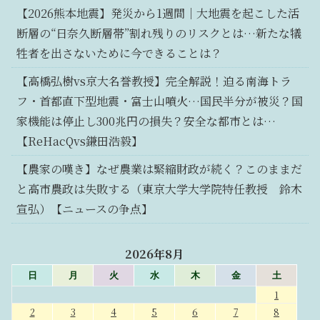
【2026熊本地震】発災から1週間｜大地震を起こした活
断層の“日奈久断層帯”割れ残りのリスクとは…新たな犠
牲者を出さないために今できることは？
【高橋弘樹vs京大名誉教授】完全解説！迫る南海トラ
フ・首都直下型地震・富士山噴火…国民半分が被災？国
家機能は停止し300兆円の損失？安全な都市とは…
【ReHacQvs鎌田浩毅】
【農家の嘆き】なぜ農業は緊縮財政が続く？このままだ
と高市農政は失敗する（東京大学大学院特任教授 鈴木
宣弘）【ニュースの争点】
2026年8月
日
月
火
水
木
金
土
1
2
3
4
5
6
7
8