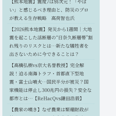
【熊本地震】震度7は別次元！「やば
い」と感じるべき理由と、防災のプロ
が教える生存戦略 高荷智也氏
【2026熊本地震】発災から1週間｜大地
震を起こした活断層の“日奈久断層帯”割
れ残りのリスクとは…新たな犠牲者を
出さないために今できることは？
【高橋弘樹vs京大名誉教授】完全解
説！迫る南海トラフ・首都直下型地
震・富士山噴火…国民半分が被災？国
家機能は停止し300兆円の損失？安全な
都市とは…【ReHacQvs鎌田浩毅】
【農家の嘆き】なぜ農業は緊縮財政が