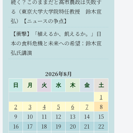
続く？このままだと高市農政は失敗す
る（東京大学大学院特任教授 鈴木宣
弘）【ニュースの争点】
【衝撃】「植えるか、飢えるか。」日
本の食料危機と未来への希望：鈴木宣
弘氏講演
2026年8月
日
月
火
水
木
金
土
1
2
3
4
5
6
7
8
9
10
11
12
13
14
15
16
17
18
19
20
21
22