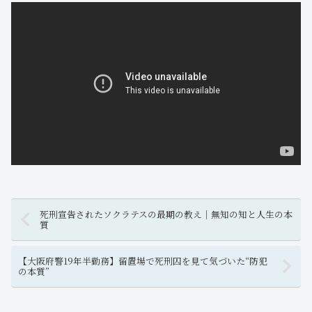
死刑宣告されたソクラテスの最期の教え｜無知の知と人生の本
質
【大阪府警19年半勤務】留置場で死刑囚を見て気づいた“防犯
の本質”