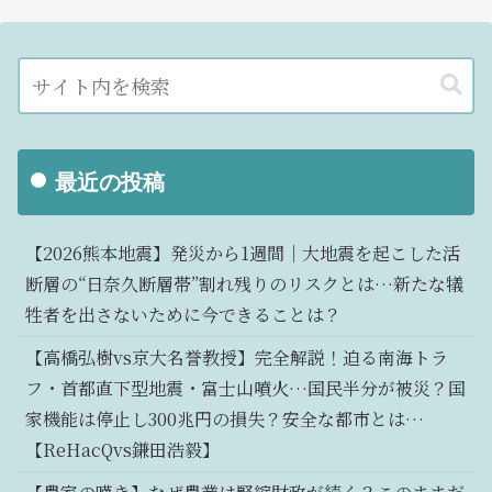
最近の投稿
【2026熊本地震】発災から1週間｜大地震を起こした活
断層の“日奈久断層帯”割れ残りのリスクとは…新たな犠
牲者を出さないために今できることは？
【高橋弘樹vs京大名誉教授】完全解説！迫る南海トラ
フ・首都直下型地震・富士山噴火…国民半分が被災？国
家機能は停止し300兆円の損失？安全な都市とは…
【ReHacQvs鎌田浩毅】