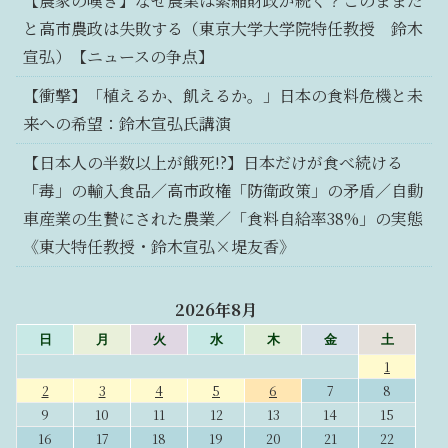
【農家の嘆き】なぜ農業は緊縮財政が続く？このままだ
と高市農政は失敗する（東京大学大学院特任教授 鈴木
宣弘）【ニュースの争点】
【衝撃】「植えるか、飢えるか。」日本の食料危機と未
来への希望：鈴木宣弘氏講演
【日本人の半数以上が餓死!?】日本だけが食べ続ける
「毒」の輸入食品／高市政権「防衛政策」の矛盾／自動
車産業の生贄にされた農業／「食料自給率38%」の実態
《東大特任教授・鈴木宣弘×堤友香》
2026年8月
日
月
火
水
木
金
土
1
2
3
4
5
6
7
8
9
10
11
12
13
14
15
16
17
18
19
20
21
22