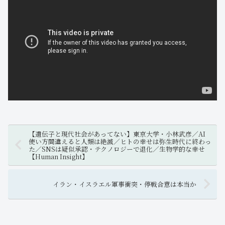
【遺伝子と現代社会があってない】東京大学・小林武彦／AI
使い方間違えると人類は絶滅／ヒトの幸せは弥生時代に終わっ
た／SNSは疑似承認・テクノロジーで退化／生物学的な幸せ
【Human Insight】
イラン・イスラエル軍事衝突・停戦合意は本当か