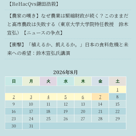
【ReHacQvs鎌田浩毅】
【農家の嘆き】なぜ農業は緊縮財政が続く？このままだ
と高市農政は失敗する（東京大学大学院特任教授 鈴木
宣弘）【ニュースの争点】
【衝撃】「植えるか、飢えるか。」日本の食料危機と未
来への希望：鈴木宣弘氏講演
2026年8月
日
月
火
水
木
金
土
1
2
3
4
5
6
7
8
9
10
11
12
13
14
15
16
17
18
19
20
21
22
23
24
25
26
27
28
29
30
31