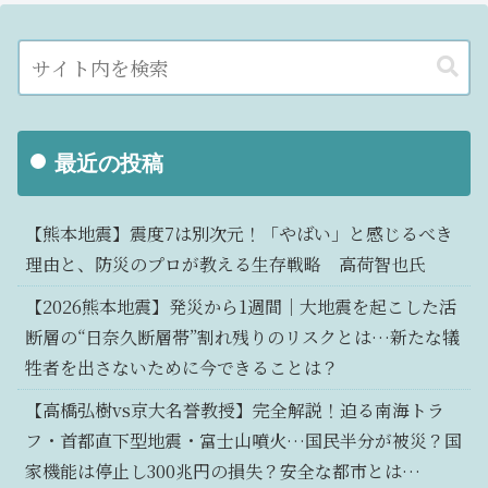
最近の投稿
【熊本地震】震度7は別次元！「やばい」と感じるべき
理由と、防災のプロが教える生存戦略 高荷智也氏
【2026熊本地震】発災から1週間｜大地震を起こした活
断層の“日奈久断層帯”割れ残りのリスクとは…新たな犠
牲者を出さないために今できることは？
【高橋弘樹vs京大名誉教授】完全解説！迫る南海トラ
フ・首都直下型地震・富士山噴火…国民半分が被災？国
家機能は停止し300兆円の損失？安全な都市とは…