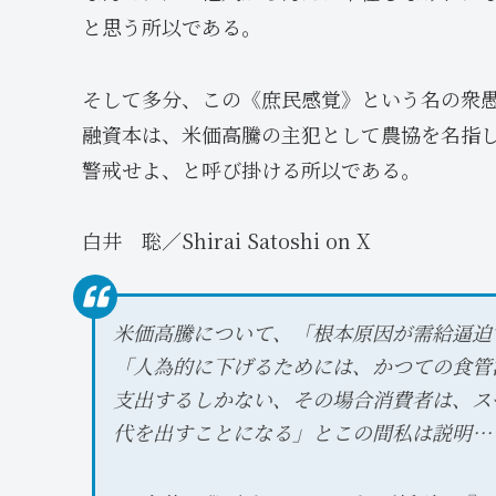
と思う所以である。
そして多分、この《庶民感覚》という名の衆
融資本は、米価高騰の主犯として農協を名指
警戒せよ、と呼び掛ける所以である。
白井 聡／Shirai Satoshi on X
米価高騰について、「根本原因が需給逼迫
「人為的に下げるためには、かつての食管
支出するしかない、その場合消費者は、ス
代を出すことになる」とこの間私は説明…