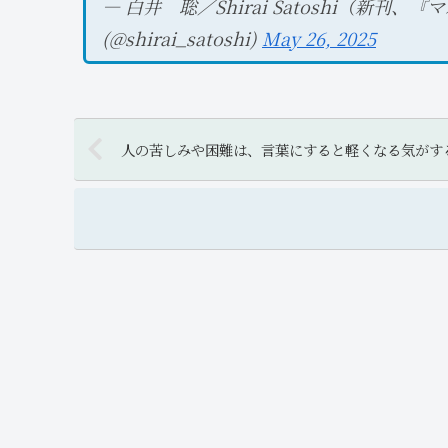
— 白井 聡／Shirai Satoshi（新
(@shirai_satoshi)
May 26, 2025
人の苦しみや困難は、言葉にすると軽くなる気がす