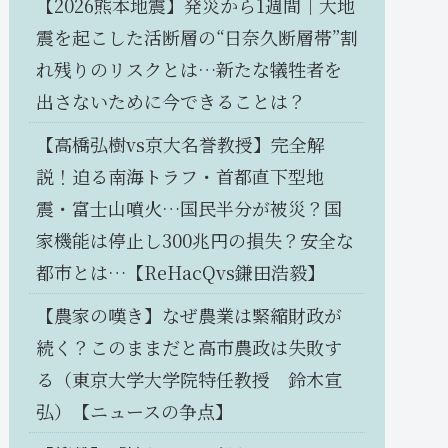
【2026熊本地震】発災から1週間｜大地
震を起こした活断層の“日奈久断層帯”割
れ残りのリスクとは…新たな犠牲者を
出さないために今できることは？
【高橋弘樹vs京大名誉教授】完全解
説！迫る南海トラフ・首都直下型地
震・富士山噴火…国民半分が被災？国
家機能は停止し300兆円の損失？安全な
都市とは…【ReHacQvs鎌田浩毅】
【農家の嘆き】なぜ農業は緊縮財政が
続く？このままだと高市農政は失敗す
る（東京大学大学院特任教授 鈴木宣
弘）【ニュースの争点】