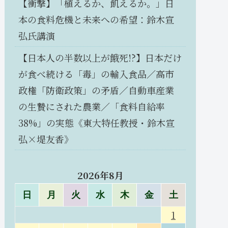
【衝撃】「植えるか、飢えるか。」日
本の食料危機と未来への希望：鈴木宣
弘氏講演
【日本人の半数以上が餓死!?】日本だけ
が食べ続ける「毒」の輸入食品／高市
政権「防衛政策」の矛盾／自動車産業
の生贄にされた農業／「食料自給率
38%」の実態《東大特任教授・鈴木宣
弘×堤友香》
2026年8月
日
月
火
水
木
金
土
1