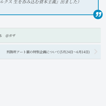
刊、『マルクス 生を呑み込む資本主義』出ました）
る ＠ガザ
刑務所アート展の特別企画について(5月24日〜6月14日)