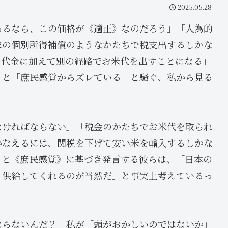
2025.05.28
あるなら、この価格が《適正》なのだろう」「人為的
家の個別所得補償のようなかたちで税支出するしかな
の代金に加えて別の経路でお米代を出すことになる」
うと「庶民感覚からズレている」と騒ぐ、私から見る
なければならない」「税金のかたちでお米代を取られ
かなえるには、関税を下げて安い米を輸入するしかな
ると《庶民感覚》に基づき発言する彼らは、「日本の
・供給してくれるのが当然だ」と事実上考えているっ
ならないんだ？ 私が「頭がおかしいのではないか」